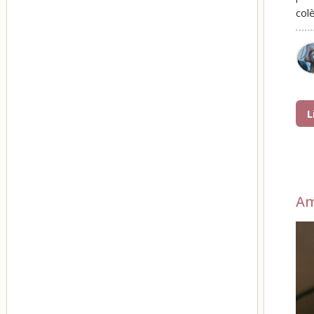
col
L
A