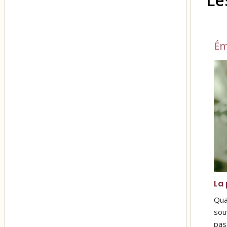
Ém
La 
Qua
sou
pas