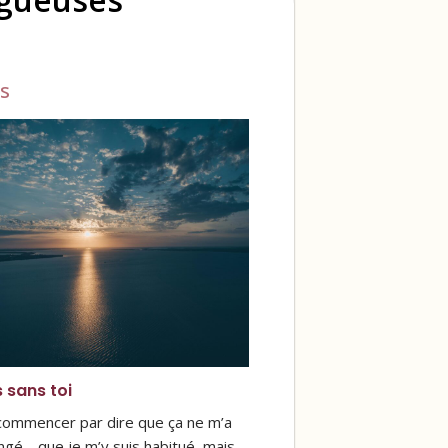
s
s sans toi
 commencer par dire que ça ne m’a
ngé… que je m’y suis habitué, mais