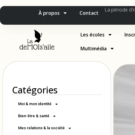
La période d'i
À propos
Contact
Les écoles
Insc
Multimédia
Catégories
Moi & mon identité
Bien-être & santé
Mes relations & la société