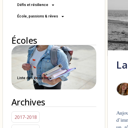
Défis et résilience
École, passions & rêves
Écoles
La
Liste des écoles
Archives
Aujou
2017-2018
d’imm
un rô