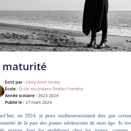
 maturité
Écrit par :
Mary-Anne Smiley
École :
École secondaire Émilien-Frenette
Année scolaire :
2023-2024
Publié le :
27 mars 2024
rd’hui, en 2024, je peux malheureusement dire que certai
aturité de la part des jeunes adolescents de mon âge. Je tr
le majeur dans les problèmes chez les jeunes, comme le