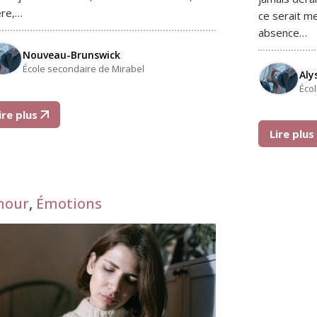
ère,…
ce serait me
absence…
Nouveau-Brunswick
École secondaire de Mirabel
Aly
Éco
ire plus
Lire plu
mour
,
Émotions