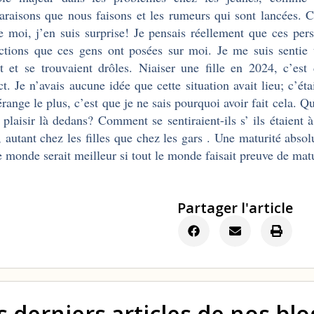
raisons que nous faisons et les rumeurs qui sont lancées. 
moi, j’en suis surprise! Je pensais réellement que ces pers
ctions que ces gens ont posées sur moi. Je me suis sentie t
nt et se trouvaient drôles. Niaiser une fille en 2024, c’
ct. Je n’avais aucune idée que cette situation avait lieu; c’é
range le plus, c’est que je ne sais pourquoi avoir fait cela. 
e plaisir là dedans? Comment se sentiraient-ils s’ ils étaient
, autant chez les filles que chez les gars . Une maturité abs
e monde serait meilleur si tout le monde faisait preuve de matu
Partager l'article
s derniers articles de nos bl