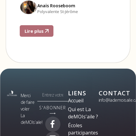
Anaïs Rooseboom
Polyvalente St-Jérôme
Lire plus
LIENS
CONTACT
Merci
Accueil
info@lademoisaile.c
de faire
S'ABONNER
voler
Qui est La
⟶
La
deMOIs'aile ?
deMOIs’aile!
Écoles
participantes