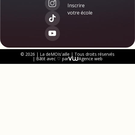
Inscrire
votre école
© 2026 | La deMOIs'aille | Tous droits réservés
| Bâtit avec ♡ par
Agence web