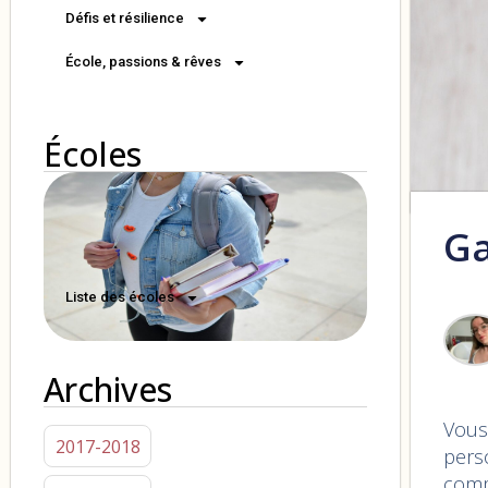
Défis et résilience
École, passions & rêves
Écoles
Ga
Liste des écoles
Archives
Vous
2017-2018
perso
comm