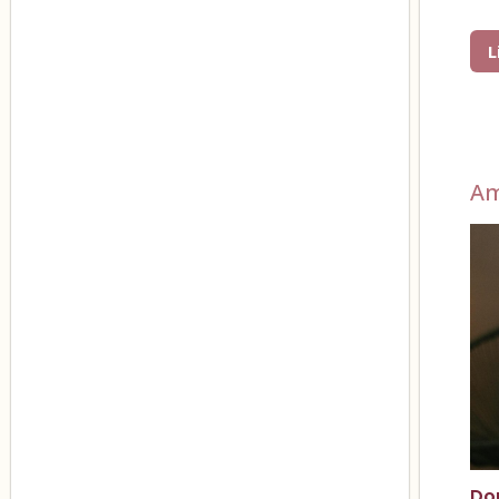
L
A
Do