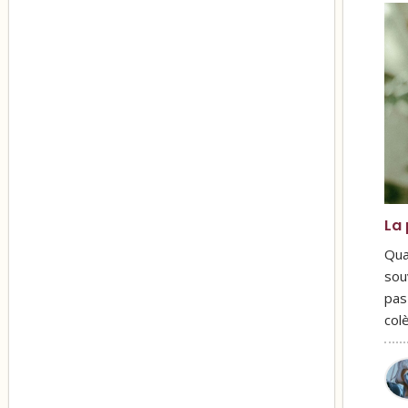
La 
Qua
sou
pas
col