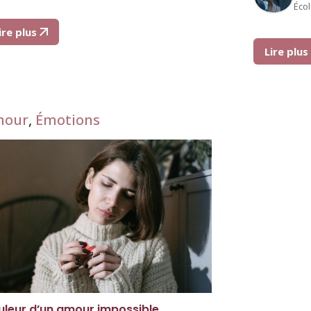
Éco
ire plus
Lire plu
mour
,
Émotions
uleur d’un amour impossible