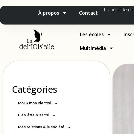
La période d'i
À propos
Contact
Les écoles
Insc
Multimédia
Catégories
Moi & mon identité
Bien-être & santé
Mes relations & la société