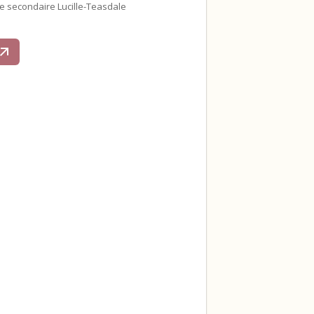
le secondaire Lucille-Teasdale
s