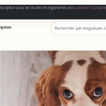
nscription pour les écoles et organismes est
ouverte !
Contact
ription