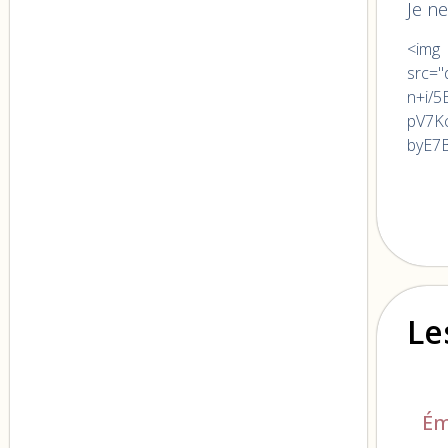
Je ne
<img alt="" src="data:image/png;base64,iVBORw0KGgoAAAANSUhEUgAAAS4AAAGQCAIAAACf4hoRAAAAGXRFWHRTb2Z0d2FyZQBBZG9iZSBJbWFnZVJlYWR5ccllPAAAA25pVFh0WE1MOmNvbS5hZG9iZS54bXAAAAAAADw/eHBhY2tldCBiZWdpbj0i77u/IiBpZD0iVzVNME1wQ2VoaUh6cmVTek5UY3prYzlkIj8+IDx4OnhtcG1ldGEgeG1sbnM6eD0iYWRvYmU6bnM6bWV0YS8iIHg6eG1wdGs9IkFkb2JlIFhNUCBDb3JlIDUuNi1jMTQyIDc5LjE2MDkyNCwgMjAxNy8wNy8xMy0wMTowNjozOSAgICAgICAgIj4gPHJkZjpSREYgeG1sbnM6cmRmPSJodHRwOi8vd3d3LnczLm9yZy8xOTk5LzAyLzIyLXJkZi1zeW50YXgtbnMjIj4gPHJkZjpEZXNjcmlwdGlvbiByZGY6YWJvdXQ9IiIgeG1sbnM6eG1wTU09Imh0dHA6Ly9
n+
pV
byE
Le
Ém