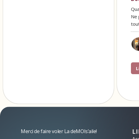
Qua
Ne 
tou
L
L
Merci de faire voler La deMOIs’aile!