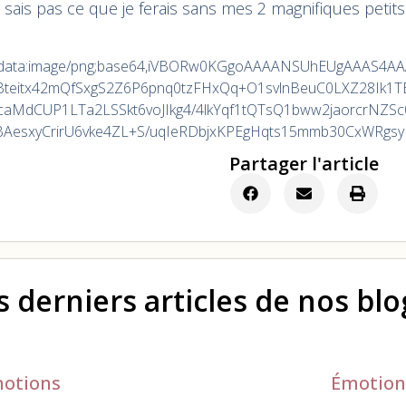
 sais pas ce que je ferais sans mes 2 magnifiques petit
ucy5hZG9iZS5jb20veGFwLzEuMC9tbS8iIHhtbG5zOnN0UmVmPSJodHRwOi8vbnMuYWRvYmUuY29tL3hhcC8xLjAvc1R5cGUvUmVzb3VyY2VSZWYjIiB4bWxuczp4bXA9Imh0dHA6Ly9ucy5hZG9iZS5jb20veGFwLzEuMC8iIHhtcE1NOk9yaWdpbmFsRG9jdW1lbnRJRD0ieG1wLmRpZDpDQUNEOEU5NDJBQTMxMUVCOURGRUVBNzkxQTQ0MDE4MSIgeG1wTU06RG9jdW1lbnRJRD0ieG1wLmRpZDpDQkE5RTM1QjQxNzExMUVCOThGOERDQzM3NDk1Mjg2RSIgeG1wTU06SW5zdGFuY2VJRD0ieG1wLmlpZDpDQkE5RTM1QTQxNzExMUVCOThGOERDQzM3NDk1Mjg2RSIgeG1wOkNyZWF0b3JUb29sPSJBZG9iZSBQaG90b3Nob3AgQ0MgMjAxOCAoV2luZG93cykiPiA8eG1wTU06RGVyaXZlZEZyb20gc3RSZWY6aW5zdGFuY2VJRD0ieG1wLmlpZDo3MTBhMTZmMS1jMTMyLTgwNGYtOTc0MS01NDE3NDI4Y2I4MTIiIHN0UmVmOmRvY3VtZW50SUQ9InhtcC5kaWQ6Q0FDRDhFOTQyQUEzMTFFQjlERkVFQTc5MUE0NDAxODEiLz4gPC9yZGY6RGVzY3JpcHRpb24+IDwvcmRmOlJERj4gPC94OnhtcG1ldGE+IDw/eHBhY2tldCBlbmQ9InIiPz5Ihg1FAAML9UlEQVR42oy9aaxt2XEettba85nu+IZ+Q88D2U1SJCNSY2JJUaRE9BApiB3HCQIYQRzkjxHEv4PEvwI4f4LYsK3AMWADsWMjVmwjSiRRpEmKLZEWSbM5dLObPb9+4x3PsOe9Vr6qWnuffW+3g1w+vr7v3nP22XutVVVfVX1Vpf/xt9977LEb1jprW8VfWmvljDZaKeeU09oFyrTWZdN4Hqof/O6Xf+s3f3N1evIX/pM//x/+l/+RjlRnG221U7gGvvB2/N0ph3fjonQhfOGbpmscXVq51na2oxd1nbU2CAL8jd/gG/l0fOEt8o3/iTGKvlWGf0HXpp+GyuBneG+oFd6LV+Cmu+OHH3RVPZlOwjBwTtM7A7oLuZri1+Gi+Dd+jm8d3qvpB3g7npd+rfkz/Hd4HV3ZOTV89Zfa/v2bf/tv/vd/9a8++9yzuAU8nuu/5PV4QDzswcHe9evXX3rppZu3bv7m//K33nnrvSiKfv03/swv//IvHh0dB4ExgcNi45V0t8YUm02WZtkkW63O67qWq5VliRctFgu8l/5ZlJZu2VRlkc12Ts+b/L1v7YTrKF2k852d3d28rI7PzjebvKpKPNV0Oj85W7/++hvL1ToKsXltGITKdfPF/PDKITb+3r2jB8fn+AhncfEGWzSZTYqy2Kw2uL8wjDqlqrJura3bpqwavB2vieM4y3Cfq4he0M1ms2eeefaNN97As+AnOAebzWa9Xqdpil0uq9IoM8myoihu376dJMkHd+4kWWqxq/gfnyNDO67pJ3QK6Qu/MCYs+YtOFG6QDw9WBt9cuXbVBEHbNMPu4Ne0q/inCTrXFvkyst3PP3f7+u5sVRRynnBocQxCp2aTeDFPIt0ExtJNYBcdb6xzbdfFSWyCeH8xfeXts7/35dfqGK90bdvIIcW5ieMQh8107SyN0zgKjdqfT6ZxmMZBHLgsiSdRgBWtGjr6JlS2U22rw9DEMU5sG4QQgS7ECuIireucptMMAcEz4hkgPPQxmu7J4sYDlW8qmwaf/fVfjPf2/85f+2v/9+9/6Rd+7U9cfeYpq2rbtQGfWhw6xaeZnsKSMDpNYtfxF1awafFoneL1lSUjOeRnkg0QCZTfyguMCKSiFWK58P8hNUHfBawyWnoJvSlN0tnp+n7UJcpABHUHiXPKWHo4+jgSPZx6aA9tnFyXPsz1goWLGLqSHAP8CVierEgw//DSFy5tfuVXf/V//bt/d71a40zjY/Hg9IvOijTTm607P1sd7B9M5zMDHdHSIcDDG6eTOMGaN01nOgNFRSpCB01VQfzX5crqztA209LhUjiyVVUtl6u9vb0kTdrWlkUFJdZ2Ns/rEJ+WBF2Q7uzuTBd7vBm4mu7aerleZdNJ6hSEcL3eYDUnabZer+gFvOw4TlixIMHNdCRytMA2isKmqZu6xoVbbJCyOHNdFDRl09Ej4BxqbKjoU1pInJfGzadzPD7eGAYJa2e8BsJLLzGs7oIIwkjKFzte88Wd3wAnstRrMfoP2wP8x/iP4C9LJ82rOUg7rIVtuwvbQruoSKUF+HTXtW4nCrI4LKDLcPD5/IS0U3SIIARRQGe4w1bxciiS/KCuKmx460zY1CdLfTePVJzFgYJ1isKALASko3VQh7YiMTsqcjkf0f3zLIgggbM0mCTRPIuzJICqjYJgdzpNQsgjFk3z2oRkELQJIfFYVFoer03IAgyrIguEo0R2hbSOvf+w/djP/sR/9zf+xu/8g7//2hs/higq/JTOHNkWFjOyRPT2jkyBrOmwiPLN8D2+sOuGzaDpDdcgkMMXC4gXFTsYIz1YJy9D8vs0S00YQuS1wZHS/fsuf7EFFwnXg4Hb2j0R3As/kR9/+BPp68knn/7sZz/7e7/7u7s7Ox0rIz5A+A/JLp4Ix6WoykdHR20LLYhDr9uuVTqCicAiTCZTmAgcShzCNIkc6XvsTbjJc9gT2A3LpxxnF7cNDdw0DYwDpIIkoe2KosQvwzjI8yV29sqNJ+IoUaGuq+bR8REEL4jCOIWFnXZk64o4iquqxobicxu8qGnwcXUN4cdeGOxakiWTOFudrRssI+S8acm2wBDwzeNm8BQdKWvaK1kBXGQQkslkUuQ5Pnd/LyMpJdNiBRLht7y/BogIhh3XgWbBNwwhnD9zvar1gjfasgFriGEU22gE3bgLOybwyV+B7rg5ODjIsrRcr7BUIvD0CLixEPfcGFgpWHic5RZmMBFBp50KdBjhme2y6R6eFXiWKAh1QLYKYkj2kxQ+3zw9qWOLEuAqhYImrR/l+PCcHjjAlWwaJUm8nEbB4SSIQz3Nwvk0g16C/QyjOCWTbHvjo5UsCiM4tlT0E2VZPdF+WPPwuNu7vvPr/8VfivOTfHNquzoIsD0d9oklGhfr6EatlbM6rJHYPXyJQLIuII1PRhe6S0wT4bTgsmAwDuDHVYMw0B16gfHbwxdowyjBCSvLInKR4p2ANHTa9eiXLgQVQRhEi/F3pN7EILIOpnP/EeL5//FFN/65z33ut3/7tx1pMtp6MeOqt/C4WJokjx49eu/d965cvdIA3gQBthx68Gx5CrHEVoWkH11dNziaoSFbHocZHqQqISpYlACQBWc6ioCXTENfLVYe/4tpLYI4CmBcsRKQH0ioaro4pqWom65qAUQjbEhrSWBw+QD/BHqMwiQKl8sGCBP7AouBOwlJQqBHC8Y2UK+EGRUfujCMcRHcAx91rJ0S50KMm1gq/HM6nULFyF6xzLbsgBgPO0Uaxd0wJPlybHgT6UlIGI0SwRwOpQj5AKnGwpnEsdfX/ucEs9QgmbTLNrTd4c48CeIKYqTJhsthcqqOoiAJFZ8KGwP26wgPz/6Vk483JAWAG5Pz/KxuW0iTltuRF8iJYWeptxt0ogCsQtKdgLwkTnh15bq6sa7M8eo3bAe8OE+j2SSDYdW2DclBcXwpAei9TZC1GTwjf/4dOYWAGEcP82mWPXnrmi1XZa1g3G1b0wKSa4YP7ejWRgZErjyYRNI3/CVrHWg+aQJLGLUMlnPw2JxADuU/Q+Cm6zFMjxRxFADyEhNEXbcetuqS0Ci+OTHBjs0X+RXajG0suUouMPr/lzQSpNfBJz/5iZ2dHcgHtlN/6I34AZYa6/DKK688/tQTeOXRw2O8ExYP8lAUG9JKEYGPqiQ7GWUZwCe5IOxCQ/xwDGsyS8D5Gu8qbYnjvpjvAJFDhLAkbdUCmwZx3DYV8DdWK50me/O9sqjPVo/wauBPgE1oBAgXVhMXJ08JQok7CEPIT92ugCRlIcTK4TdYoqqo4G6ZMBHRYlGk804hgLbtUQxuMsL3kGrcPyA08LMVUycWT4lm98EAfB/FpBLocnSujJw8K4iK98n0Xh9hAUNOKW4vYJsmqBg3iV9BQzi2t2oLlMR/UXKWYOhSwBKjeG1h6+hO2NSbJA6SWCdQVGEE1QZbTZ4h223G1QAFuDw+wJ2cbY6XK/LrnGJkqTyq8rrbeDPGB5cCD1YPpgIyAXwW8At0AE8TmpI0XO3Mo1UJUAkXwLBWsyQ/ShAbbj7k89myOekhfG91jIZXSY7mpqrfPyrVZJ5ODoucTonV0Mm4LKAqbJzhPRB1RtcUFRjwxoschnzQyAYCaBkKogDGmd5PEGsmPxcLJn6jCKU3jtCvuB38YbnUXUiQQXXwnUkxYpP45tlCW49++TQYPhbWS7tYfejmlr7REnMKZDsHFCrxHAbIbhSz2UZxXnjhY089/cQ6X+IzSJGKI6B7hMyvwXE/PTn52pf/RV22hDPbBuciSSZ4SNtAm8GwuIRh5CYv8ARpGrILjw1yEOQ4xlnXhGk7O5/NsGr5pmC9Q3vZ0e43bb5RNQ5oCwS7Xp4vgTI3q3KTt3BGm4YgCcV4aoqcASzAddysi6aC21e0TSeSA4AKzR8lfPQt6xCcdSw20FtHnhTH6KzEUrBSEeAbfN02Yh0UknfQrpbLOIhobdlN1y4gfeXoYBDAg6Fk4w+5xiKQuyRShBvoSN3TPtBD0ydp5yMFfKYJdIh1FVEhWEXi4Ve73w2Od8gruw7PO03jOHDroqRzbile2JGNbbBRwBV05o0iV8nQNaFusFp5QXIbw1AAosTJvePzsyKn02sY11IoxAh8FHU8KH3DGAKIl44QTqeyTuxQB02j6epdA5WmSKNZaF9ccjLNjOUwphH3treu3tCS7pQ/EtegCJePXvLNnxfNnZPGTIAEg7rBmwK3jR16g0QWiLUmx9/oCw8Tc8hJgA1ZwYBxy8iCeR/RaP2vsUtOLB5HflW/rqw+yTAmaUouTSdxha1ZHkTIiSA6WSV6LFZYdgDVLO2XLerYOfzw13y+88ILzy/Pz1nwrerjT673OjUvMvyo9959vyqrNMnoFLKfwctAvgrurq5LduhhcGoYMQo5w0lryCHHomHpcCn8gkxlGBbkS64Y5sEOBliLgFXyerMBmIVb+PD40QYmVyu8cTqZUuSsIQhK12HffpNvcEuz2Rwr0XZyRjt23qwAQnZKQ75P8sroFc6OF1PstmMHEn9nZM9buL5G4l9Kdgknnl7WElQO5M24B4kM6x6eut7fkDXzIQYf1ee17GOnqj8uZIoDenCnB7U4OCN8b9CyTT1JoklCQdqgP3iwyQED2YiWlG5eEQqI5LgS/IdGg9lvSKmd5fW7989gvsmd8nqcQBgBhP6Eb2MQfGsszy0u0sBM1R1UJf3T/x+IRzXWVvQhDeujNpSHZOhsKKToV9mRK8AhL1Jl/OXDUkbCzcA3EJ7s3nmVTc3ewZX1Q4hAi1Vhx4Agf790Aj7lmv4627yC1uMcA31vZFecuBMfKYq0wazZKBTmQ2zyB7YsYDcmnmSTjrSaJY0L1ewGz0P1Bt5pHygQzeN8VEbirEaNrJ/+iAjOR7mLH3/xRbIkLeFV0uByjLx19WcLrwQEymDvwuBseRaz38aWxggsxr7AqEHM6oowWJKkYtZhbrBv0FtZmtVtRdiJlgtbXks6R1JHWPG8KDoTHO7u46JJFLeEbR1HWXRLgTSKl4QRtt7g4M1n893dOc7lJs9Xm81yvfGOIEXUSK/bVpQ1bIHlaI0S/S8nQVavZZgqoZTFYoHDVlUVZJJ0HR8vCROwonRJGrccT8VP8DK+ch+M0arfkq2d8dCls4CUlg2rpZgc7RQsDGAwlg8XHAXzvNo
i/5Bteitx42mQfSxgS2Z6P6pnq0tzFH
7KcaMdCUP1LTa2LSSkt6voJIkg4/4lk
7BAesxyCrirU6vke4ZL+S/uqIeRDbjxKPEg
Partager l'article
s derniers articles de nos bl
otions
Émotion