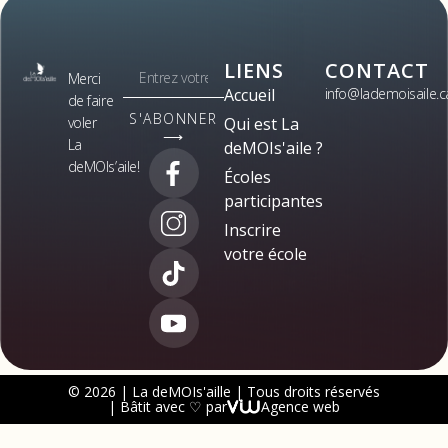
LIENS
CONTACT
Merci
Accueil
info@lademoisaile.c
de faire
S'ABONNER
voler
Qui est La
⟶
La
deMOIs'aile ?
deMOIs’aile!
Écoles
participantes
Inscrire
votre école
© 2026 | La deMOIs'aille | Tous droits réservés
| Bâtit avec ♡ par
Agence web