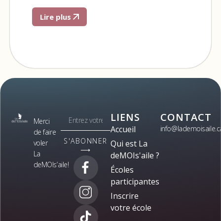
Lire plus
LIENS
CONTACT
Merci
Accueil
info@lademoisaile.c
de faire
S'ABONNER
voler
Qui est La
⟶
La
deMOIs'aile ?
deMOIs’aile!
Écoles
participantes
Inscrire
votre école