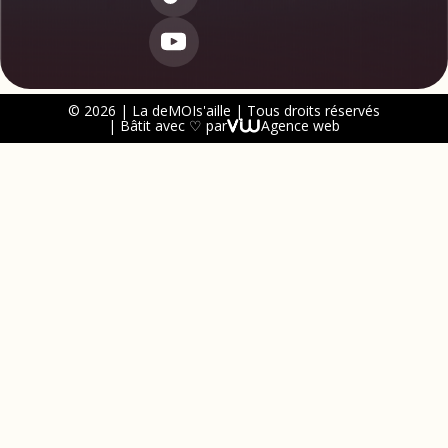
© 2026 | La deMOIs'aille | Tous droits réservés
| Bâtit avec ♡ par
Agence web