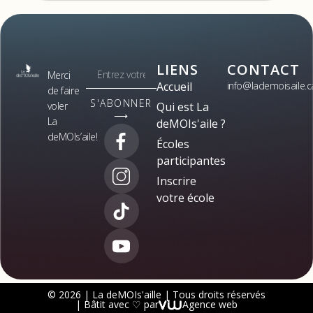
LIENS
CONTACT
Merci
Accueil
info@lademoisaile.c
de faire
S'ABONNER
voler
Qui est La
⟶
La
deMOIs'aile ?
deMOIs’aile!
Écoles
participantes
Inscrire
votre école
© 2026 | La deMOIs'aille | Tous droits réservés
| Bâtit avec ♡ par
Agence web