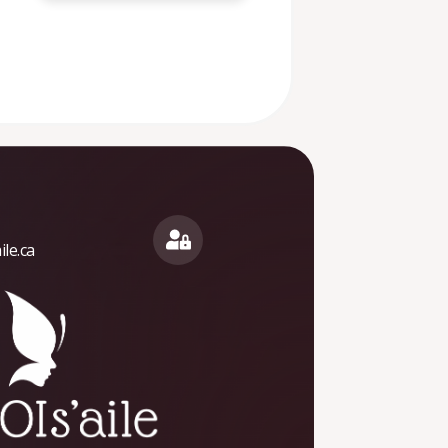
le.ca