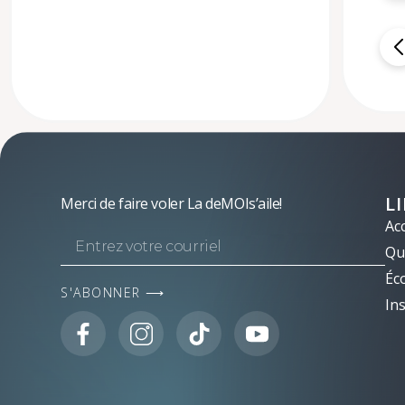
L
Merci de faire voler La deMOIs’aile!
Acc
Qui
Éc
S'ABONNER ⟶
Ins