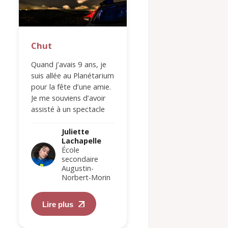
Chut
Normaliser
l’anormal
Quand j’avais 9 ans, je
suis allée au Planétarium
Je résume mon enf
pour la fête d’une amie.
en disant que je n’a
Je me souviens d’avoir
jamais été capable
assisté à un spectacle
faire une omelette
dans un dôme…
parce que j’étais tr
Juliette
bonne pour marche
Lachapelle
des…
Juliette
École
Lachapell
secondaire
École
Augustin-
secondair
Norbert-Morin
Augustin-
Norbert-M
Lire plus
Lire plus