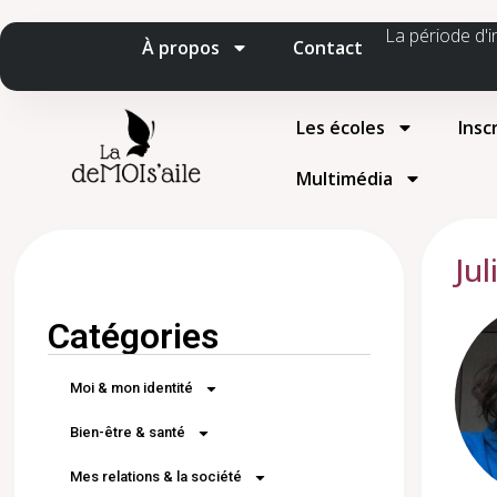
La période d'i
À propos
Contact
Les écoles
Insc
Multimédia
Jul
Catégories
Moi & mon identité
Bien-être & santé
Mes relations & la société