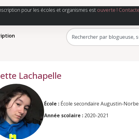
nscription pour les écoles et organismes est
ouverte !
Contact
ription
iette Lachapelle
École :
École secondaire Augustin-Norbe
Année scolaire :
2020-2021