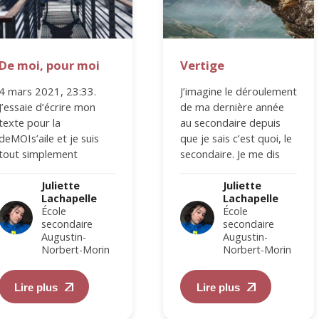
De moi, pour moi
Vertige
4 mars 2021, 23:33.
J’imagine le déroulement
J’essaie d’écrire mon
de ma dernière année
texte pour la
au secondaire depuis
deMOIs’aile et je suis
que je sais c’est quoi, le
tout simplement
secondaire. Je me dis
incapable. C’est mon
que les gens exagèrent
dernier, mon huitième
quand…
Juliette
Juliette
Lachapelle
Lachapelle
et j’ai l’impression…
École
École
secondaire
secondaire
Augustin-
Augustin-
Norbert-Morin
Norbert-Morin
Lire plus
Lire plus