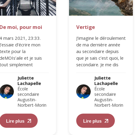
De moi, pour moi
Vertige
4 mars 2021, 23:33.
J’imagine le déroulement
J’essaie d’écrire mon
de ma dernière année
texte pour la
au secondaire depuis
deMOIs’aile et je suis
que je sais c’est quoi, le
tout simplement
secondaire. Je me dis
incapable. C’est mon
que les gens exagèrent
dernier, mon huitième
quand…
Juliette
Juliette
Lachapelle
Lachapelle
et j’ai l’impression…
École
École
secondaire
secondaire
Augustin-
Augustin-
Norbert-Morin
Norbert-Morin
Lire plus
Lire plus