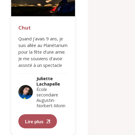
Chut
Normaliser
l’anormal
Quand j’avais 9 ans, je
suis allée au Planétarium
Je résume mon enf
pour la fête d’une amie.
en disant que je n’a
Je me souviens d’avoir
jamais été capable
assisté à un spectacle
faire une omelette
dans un dôme…
parce que j’étais tr
Juliette
bonne pour marche
Lachapelle
des…
Juliette
École
Lachapell
secondaire
École
Augustin-
secondair
Norbert-Morin
Augustin-
Norbert-M
Lire plus
Lire plus