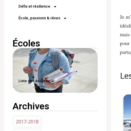
Défis et résilience
Je m’
École, passions & rêves
idéal
mais 
Écoles
pour 
parta
Les
Liste des écoles
Archives
2017-2018