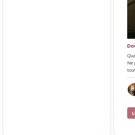
Do
Qua
Ne 
tou
L