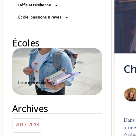
Défis et résilience
École, passions & rêves
Écoles
Ch
Liste des écoles
Archives
Dans 
2017-2018
a une
évolu