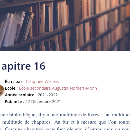
apitre 16
Écrit par :
Cléophée Wellens
École :
École secondaire Augustin-Norbert-Morin
Année scolaire :
2021-2022
Publié le :
22 Décembre 2021
une bibliothèque, il y a une multitude de livres. Une multitude
 multitude de chapitres. Au fur et à mesure que l’on tourne
e. Certains chapitres nous font pleurer, d’autres rires ou n