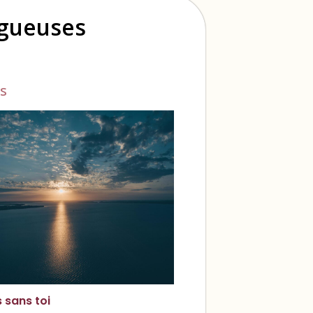
ogueuses
s
s sans toi