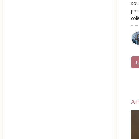
sou
pas
col
L
A