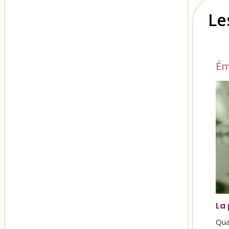
Le
Ém
La 
Qua