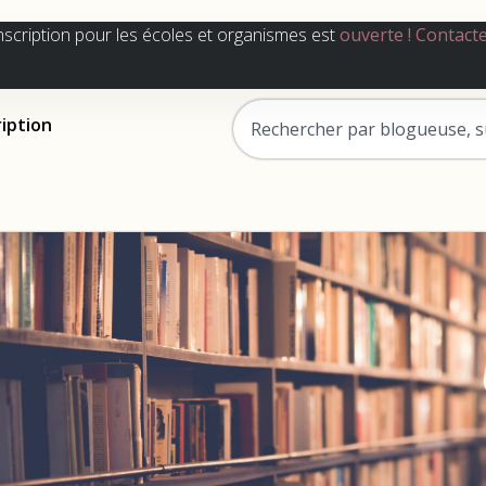
nscription pour les écoles et organismes est
ouverte !
Contact
ription