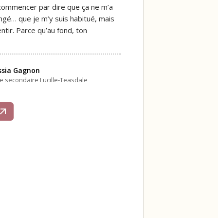
 commencer par dire que ça ne m’a
ngé… que je m’y suis habitué, mais
ntir. Parce qu’au fond, ton
ssia Gagnon
le secondaire Lucille-Teasdale
s