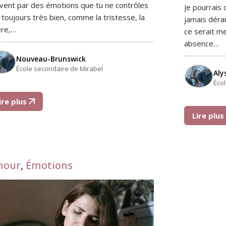
vent par des émotions que tu ne contrôles
Je pourrais
 toujours très bien, comme la tristesse, la
jamais déra
ère,…
ce serait me
absence…
Nouveau-Brunswick
École secondaire de Mirabel
Aly
Éco
ire plus
Lire plu
mour
,
Émotions