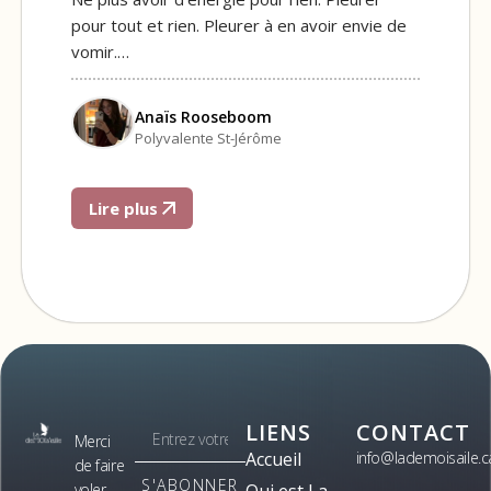
pour tout et rien. Pleurer à en avoir envie de
vomir.…
Anaïs Rooseboom
Polyvalente St-Jérôme
Lire plus
LIENS
CONTACT
Merci
Accueil
info@lademoisaile.c
de faire
S'ABONNER
voler
Qui est La