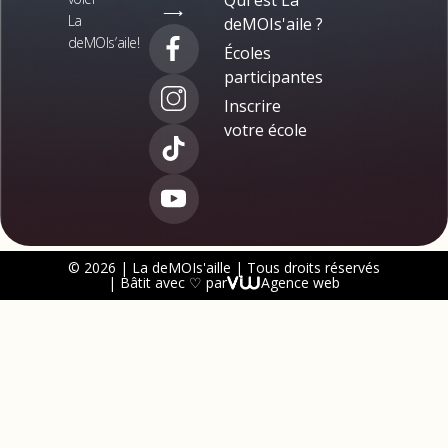
⟶
La
deMOIs'aile ?
deMOIs’aile!
Écoles
participantes
Inscrire
votre école
© 2026 | La deMOIs'aille | Tous droits réservés
| Bâtit avec ♡ par
Agence web