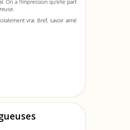
. On a l'impression qu'elle part
ureuse.
talement vrai. Bref, savoir aimé
ogueuses