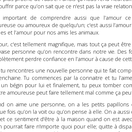
souffrir parce qu’on sait que ce n'est pas la vraie relati
t important de comprendre aussi que l’amour ce
reuse ou amoureux de quelqu'un; c'est aussi l’amour 
les et l’amour pour nos amis les animaux.
our, c'est tellement magnifique, mais tout ça peut êt
aise personne qu’on rencontre dans notre vie. Des foi
lètement perdre confiance en l’amour à cause de cet
, tu rencontres une nouvelle personne qui te fait compl
’enchaine. Tu commences par la connaitre et tu l’ai
r un bégin pour lui et finalement, tu peux tomber c
 Être amoureuse peut faire tellement mal comme ça peut 
d on aime une personne, on a les petits papillons d
e fois qu’on la voit ou qu’on pense à elle. On a aussi c
 et ce sentiment d'être à la maison quand on est avec
 pourrait faire n'importe quoi pour elle; quitte à dispa