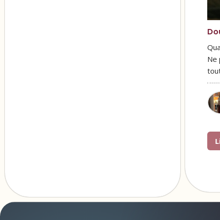
Do
Qua
Ne 
tou
L