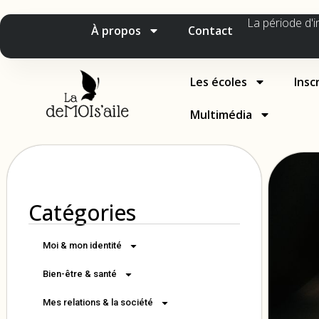
La période d'i
À propos
Contact
Les écoles
Insc
Multimédia
Catégories
Moi & mon identité
Bien-être & santé
Mes relations & la société