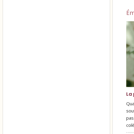
Ém
La 
Qua
sou
pas
col