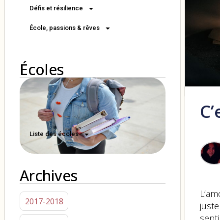
Défis et résilience
École, passions & rêves
Écoles
C’
Liste des écoles
Archives
L’am
2017-2018
just
senti