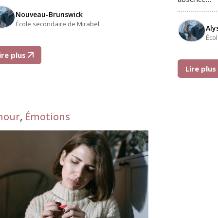
Nouveau-Brunswick
École secondaire de Mirabel
Aly
Éco
ire plus
Lire plu
mour
,
Émotions