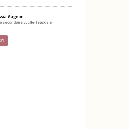
ssia Gagnon
le secondaire Lucille-Teasdale
s