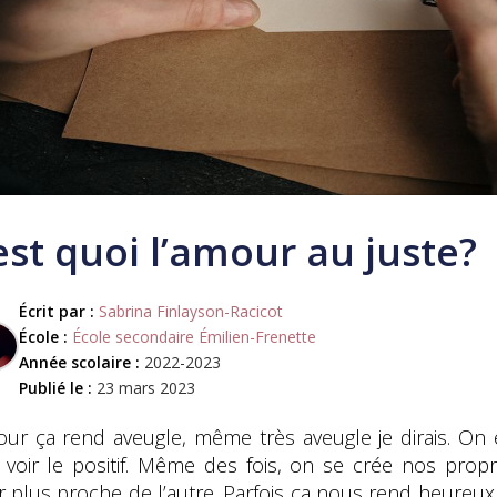
est quoi l’amour au juste?
Écrit par :
Sabrina Finlayson-Racicot
École :
École secondaire Émilien-Frenette
Année scolaire :
2022-2023
Publié le :
23 mars 2023
our ça rend aveugle, même très aveugle je dirais. On es
e voir le positif. Même des fois, on se crée nos pr
r plus proche de l’autre. Parfois ça nous rend heureux 