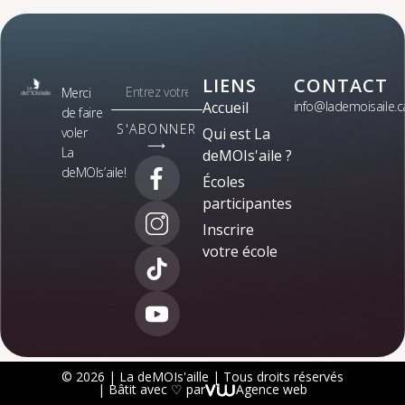
LIENS
CONTACT
Merci
Accueil
info@lademoisaile.c
de faire
S'ABONNER
voler
Qui est La
⟶
La
deMOIs'aile ?
deMOIs’aile!
Écoles
participantes
Inscrire
votre école
© 2026 | La deMOIs'aille | Tous droits réservés
| Bâtit avec ♡ par
Agence web