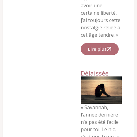
avoir une
certaine liberté,
j’ai toujours cette
nostalgie reliée à
cet âge tendre.
»
Lire plus
Délaissée
«
Savannah,
l’année dernière
n’a pas été facile
pour toi. Le hic,
c’est que tu en as