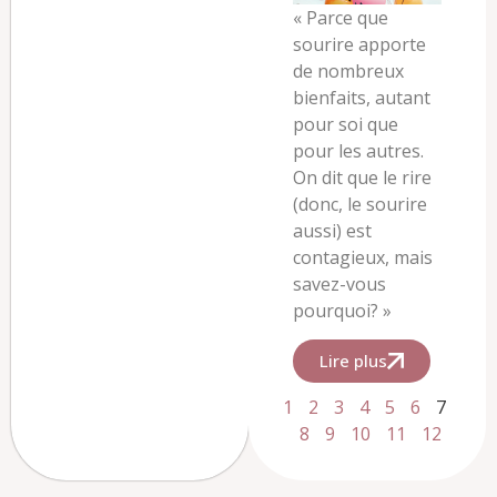
« Parce que
sourire apporte
de nombreux
bienfaits, autant
pour soi que
pour les autres.
On dit que le rire
(donc, le sourire
aussi) est
contagieux, mais
savez-vous
pourquoi? »
Lire plus
1
2
3
4
5
6
7
8
9
10
11
12