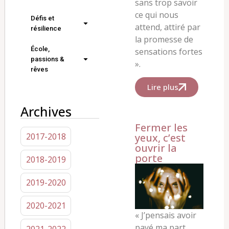
sans trop savoir
ce qui nous
Défis et
attend, attiré par
résilience
la promesse de
École,
sensations fortes
passions &
».
rêves
Lire plus
Archives
Fermer les
2017-2018
yeux, c’est
ouvrir la
porte
2018-2019
2019-2020
2020-2021
« J’pensais avoir
payé ma part.
2021-2022