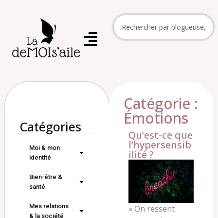
Catégorie :
Émotions
Catégories
Qu’est-ce que
l’hypersensib
Moi & mon
ilité ?
identité
Bien-être &
santé
Mes relations
« On ressent
& la société