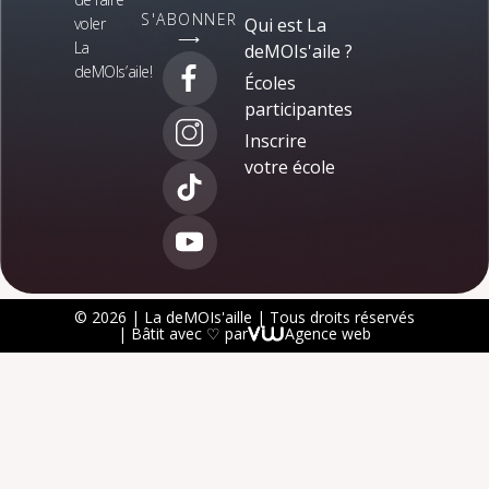
S'ABONNER
voler
Qui est La
⟶
La
deMOIs'aile ?
deMOIs’aile!
Écoles
participantes
Inscrire
votre école
© 2026 | La deMOIs'aille | Tous droits réservés
| Bâtit avec ♡ par
Agence web