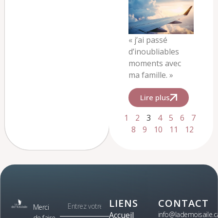
« j’ai passé
d’inoubliables
moments avec
ma famille. »
Lire plus
1
2
3
4
5
6
7
8
9
10
11
12
LIENS
CONTACT
Merci
Accueil
info@lademoisaile.c
de faire