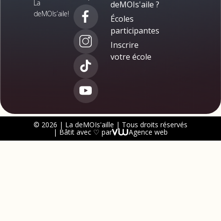
La
deMOIs'aile ?
deMOIs’aile!
Écoles
participantes
Inscrire
votre école
© 2026 | La deMOIs'aille | Tous droits réservés
| Bâtit avec ♡ par
Agence web