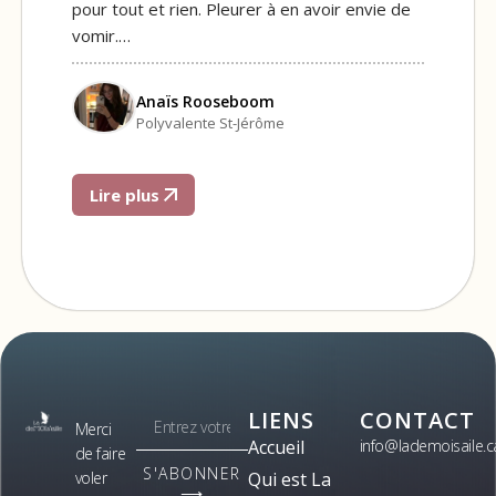
pour tout et rien. Pleurer à en avoir envie de
vomir.…
Anaïs Rooseboom
Polyvalente St-Jérôme
Lire plus
LIENS
CONTACT
Merci
Accueil
info@lademoisaile.c
de faire
S'ABONNER
voler
Qui est La
⟶