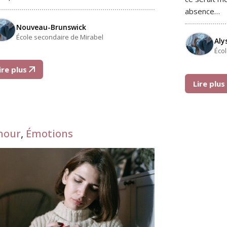
absence…
Nouveau-Brunswick
École secondaire de Mirabel
Aly
Éco
ire plus
Lire plu
mour
,
Émotions