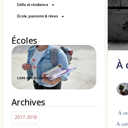
Défis et résilience
École, passions & rêves
Écoles
À 
Liste des écoles
Archives
À cet
2017-2018
À cet