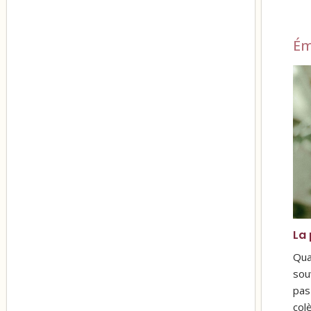
Ém
La 
Qua
sou
pas
col