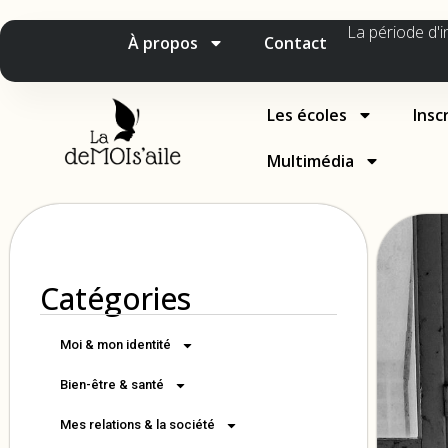
La période d'i
À propos
Contact
Les écoles
Insc
Multimédia
Catégories
Moi & mon identité
Bien-être & santé
Mes relations & la société