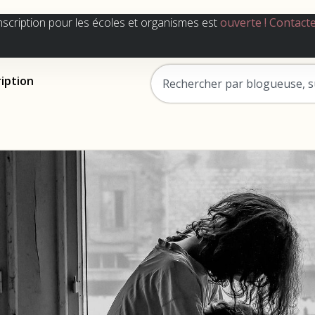
nscription pour les écoles et organismes est
ouverte !
Contact
ription