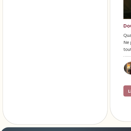
Do
Qua
Ne 
tou
L