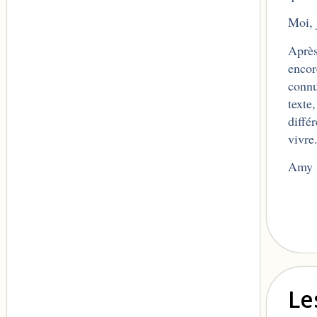
Moi, j
Après
encor
connu
texte
diffé
vivre
Amy
Le