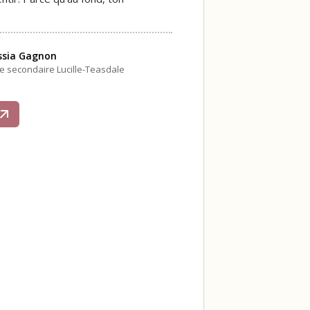
ssia Gagnon
le secondaire Lucille-Teasdale
s