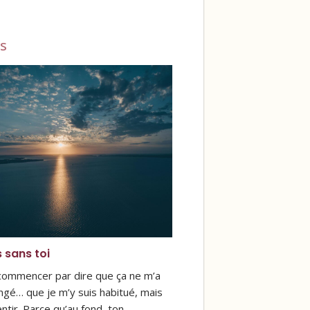
s
s sans toi
 commencer par dire que ça ne m’a
ngé… que je m’y suis habitué, mais
ntir. Parce qu’au fond, ton