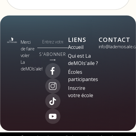
LIENS
CONTACT
Merci
Accueil
info@lademoisaile.c
de faire
S'ABONNER
voler
Qui est La
⟶
La
deMOIs'aile ?
deMOIs’aile!
Écoles
participantes
Inscrire
votre école