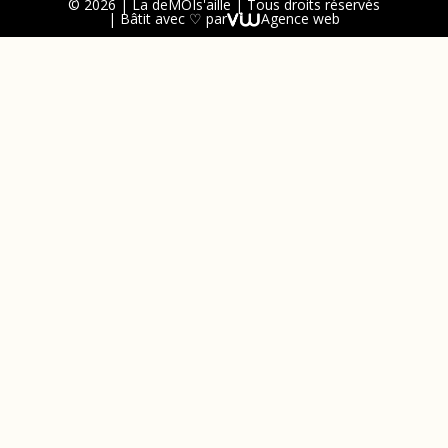
© 2026 | La deMOIs'aille | Tous droits réservés
| Bâtit avec ♡ par
Agence web