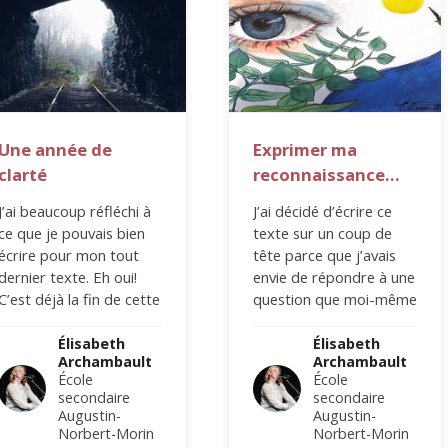
Une année de
Exprimer ma
clarté
reconnaissance…
J’ai beaucoup réfléchi à
J’ai décidé d’écrire ce
ce que je pouvais bien
texte sur un coup de
écrire pour mon tout
tête parce que j’avais
dernier texte. Eh oui!
envie de répondre à une
C’est déjà la fin de cette
question que moi-même
belle aventure,…
je me posais, mais…
Élisabeth
Élisabeth
Archambault
Archambault
École
École
secondaire
secondaire
Augustin-
Augustin-
Norbert-Morin
Norbert-Morin