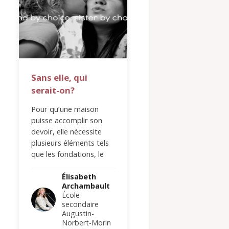
Sans elle, qui
Le passé aux cô
serait-on?
d’un meilleur a
Pour qu’une maison
Mon meilleur ami,
puisse accomplir son
Aujourd’hui, je
devoir, elle nécessite
comprends que je 
plusieurs éléments tels
te mettre à l’honne
que les fondations, le
parler de toi, écrire
toit, les murs porteurs,
toi, te dessiner,
etc. Sans ceux-ci, la
composer une cha
Élisabeth
Élisabeth
Archambault
Archamba
maison…
sur…
École
École
secondaire
secondair
Augustin-
Augustin-
Norbert-Morin
Norbert-M