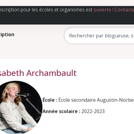
nscription pour les écoles et organismes est
ouverte !
Contact
ription
isabeth Archambault
École :
École secondaire Augustin-Norbe
Année scolaire :
2022-2023