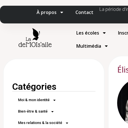
La période d'i
À propos
Contact
Les écoles
Insc
Multimédia
Él
Catégories
Moi & mon identité
Bien-être & santé
Mes relations & la société