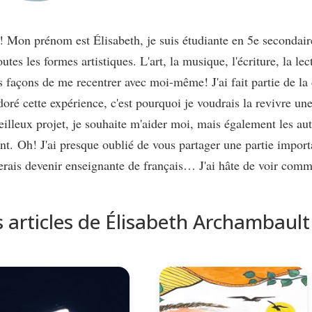
! Mon prénom est Élisabeth, je suis étudiante en 5e secondair
outes les formes artistiques. L'art, la musique, l'écriture, la le
s façons de me recentrer avec moi-même! J'ai fait partie de la
adoré cette expérience, c'est pourquoi je voudrais la revivre un
illeux projet, je souhaite m'aider moi, mais également les au
ent.
Oh! J'ai presque oublié de vous partager une partie import
erais devenir enseignante de français… J'ai hâte de voir comm
s articles de Élisabeth Archambault