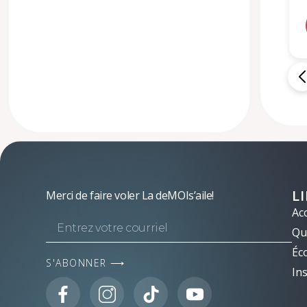
L
Merci de faire voler La deMOIs’aile!
Acc
Qui
Éc
S'ABONNER ⟶
Ins