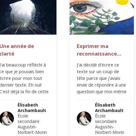
Une année de
Exprimer ma
clarté
reconnaissance…
J’ai beaucoup réfléchi à
J’ai décidé d’écrire ce
ce que je pouvais bien
texte sur un coup de
écrire pour mon tout
tête parce que j’avais
dernier texte. Eh oui!
envie de répondre à une
C’est déjà la fin de cette
question que moi-même
belle aventure,…
je me posais, mais…
Élisabeth
Élisabeth
Archambault
Archambault
École
École
secondaire
secondaire
Augustin-
Augustin-
Norbert-Morin
Norbert-Morin