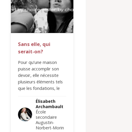
Sans elle, qui
Le passé aux cô
serait-on?
d’un meilleur a
Pour qu’une maison
Mon meilleur ami,
puisse accomplir son
Aujourd’hui, je
devoir, elle nécessite
comprends que je 
plusieurs éléments tels
te mettre à l’honne
que les fondations, le
parler de toi, écrire
toit, les murs porteurs,
toi, te dessiner,
etc. Sans ceux-ci, la
composer une cha
Élisabeth
Élisabeth
Archambault
Archamba
maison…
sur…
École
École
secondaire
secondair
Augustin-
Augustin-
Norbert-Morin
Norbert-M