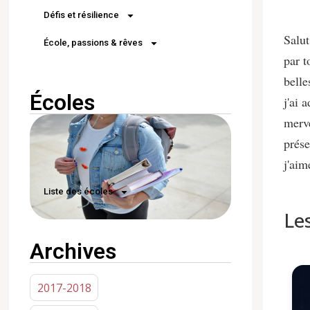
Défis et résilience
Salut
École, passions & rêves
par t
belle
Écoles
j'ai 
merve
prés
j'aim
Liste des écoles
Le
Archives
2017-2018