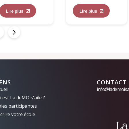
Lire plus
Lire plus
IENS
CONTACT
ueil
info@lademoisai
 est La deMOIs'aile ?
oles participantes
crire votre école