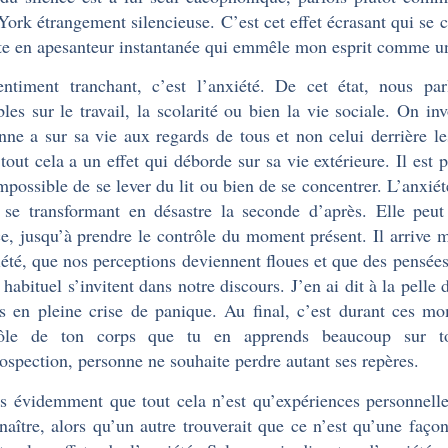
ork étrangement silencieuse. C’est cet effet écrasant qui se 
te en apesanteur instantanée qui emmêle mon esprit comme un
ntiment tranchant, c’est l’anxiété. De cet état, nous par
bles sur le travail, la scolarité ou bien la vie sociale. On in
nne a sur sa vie aux regards de tous et non celui derrière le
 tout cela a un effet qui déborde sur sa vie extérieure. Il est
impossible de se lever du lit ou bien de se concentrer. L’anxié
e se transformant en désastre la seconde d’après. Elle peu
ce, jusqu’à prendre le contrôle du moment présent. Il arrive 
iété, que nos perceptions deviennent floues et que des pensée
t habituel s’invitent dans notre discours. J’en ai dit à la pelle
es en pleine crise de panique. Au final, c’est durant ces 
rôle de ton corps que tu en apprends beaucoup sur toi
rospection, personne ne souhaite perdre autant ses repères.
is évidemment que tout cela n’est qu’expériences personnell
naître, alors qu’un autre trouverait que ce n’est qu’une façon