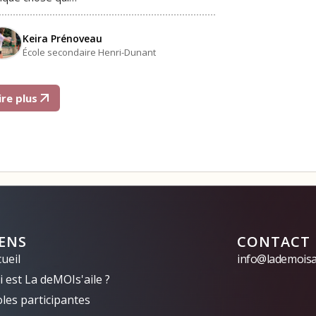
Keira Prénoveau
École secondaire Henri-Dunant
ire plus
IENS
CONTACT
ueil
info@lademoisai
 est La deMOIs'aile ?
oles participantes