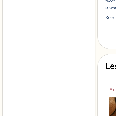
racon
souve
Rose
Le
An