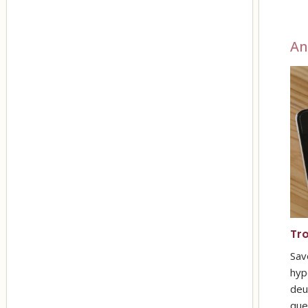
An
Tro
Sav
hyp
deu
que