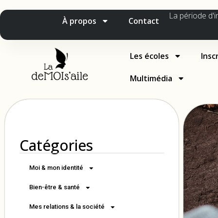
La période d'i
À propos
Contact
Les écoles
Insc
Multimédia
Catégories
Moi & mon identité
Bien-être & santé
Mes relations & la société