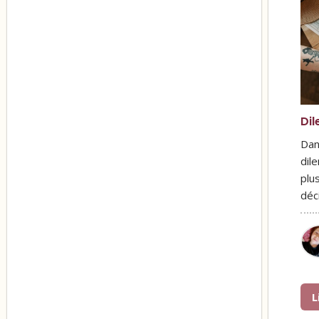
Di
Dan
dil
plus
déc
L