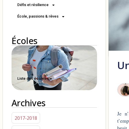
Défis et résilience
École, passions & rêves
Écoles
Un
Liste des écoles
Archives
Je n
2017-2018
t’emp
bruit