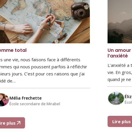
lemme total
Un amour 
l’anxiété
s une vie, nous faisons face à différents
L’anxiété a 
emmes qui nous poussent parfois à réfléchir
vie. En gro
ieurs jours. C’est pour ces raisons que j’ai
quand je ne 
idé de…
Éli
Mélia Frechette
Éco
École secondaire de Mirabel
Lire plu
ire plus