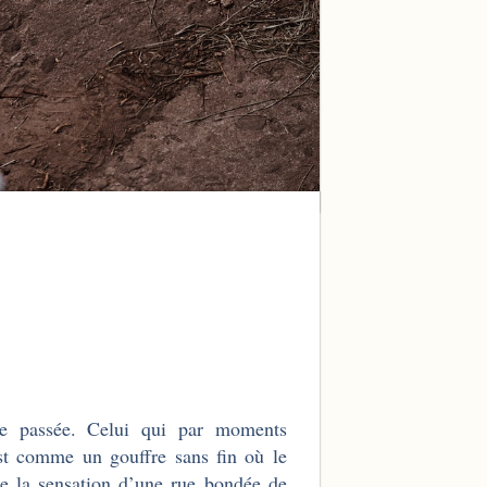
ée passée. Celui qui par moments
st comme un gouffre sans fin où le
me la sensation d’une rue bondée de