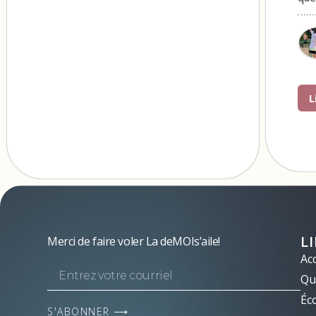
L
L
Merci de faire voler La deMOIs’aile!
Acc
Qui
Éc
S'ABONNER ⟶