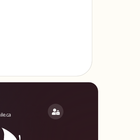
le.ca