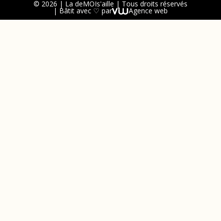
© 2026 | La deMOIs'aille | Tous droits réservés
| Bâtit avec ♡ par
Agence web