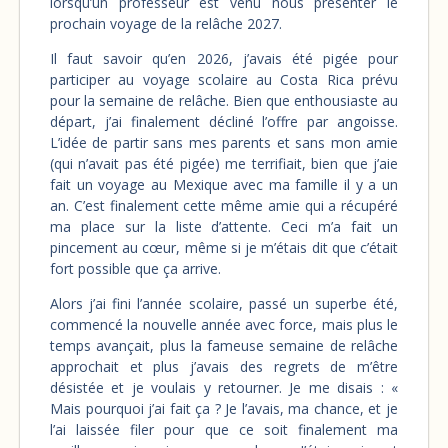
lorsqu’un professeur est venu nous présenter le
prochain voyage de la relâche 2027.
Il faut savoir qu’en 2026, j’avais été pigée pour
participer au voyage scolaire au Costa Rica prévu
pour la semaine de relâche. Bien que enthousiaste au
départ, j’ai finalement décliné l’offre par angoisse.
L’idée de partir sans mes parents et sans mon amie
(qui n’avait pas été pigée) me terrifiait, bien que j’aie
fait un voyage au Mexique avec ma famille il y a un
an. C’est finalement cette même amie qui a récupéré
ma place sur la liste d’attente. Ceci m’a fait un
pincement au cœur, même si je m’étais dit que c’était
fort possible que ça arrive.
Alors j’ai fini l’année scolaire, passé un superbe été,
commencé la nouvelle année avec force, mais plus le
temps avançait, plus la fameuse semaine de relâche
approchait et plus j’avais des regrets de m’être
désistée et je voulais y retourner. Je me disais : «
Mais pourquoi j’ai fait ça ? Je l’avais, ma chance, et je
l’ai laissée filer pour que ce soit finalement ma