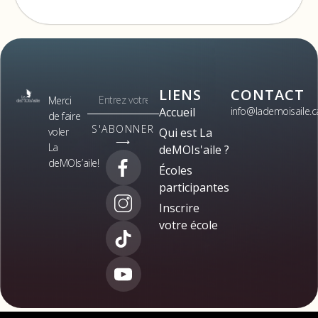
LIENS
CONTACT
Merci
Accueil
info@lademoisaile.c
de faire
S'ABONNER
voler
Qui est La
⟶
La
deMOIs'aile ?
deMOIs’aile!
Écoles
participantes
Inscrire
votre école