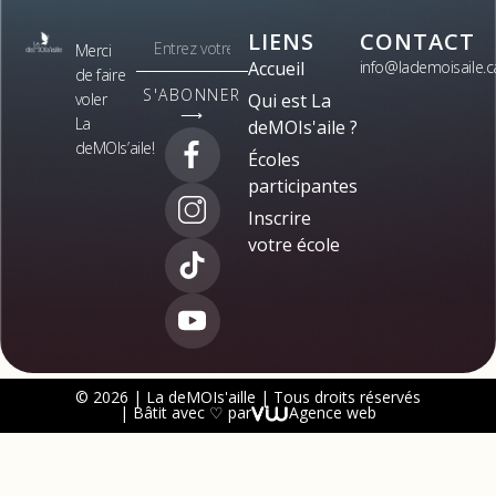
LIENS
CONTACT
Merci
Accueil
info@lademoisaile.c
de faire
S'ABONNER
voler
Qui est La
⟶
La
deMOIs'aile ?
deMOIs’aile!
Écoles
participantes
Inscrire
votre école
© 2026 | La deMOIs'aille | Tous droits réservés
| Bâtit avec ♡ par
Agence web