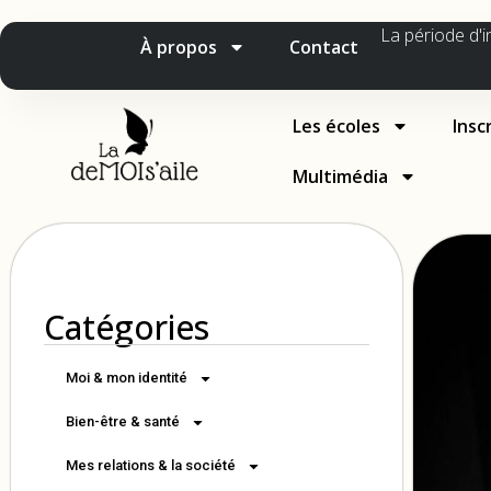
La période d'i
À propos
Contact
Les écoles
Insc
Multimédia
Catégories
Moi & mon identité
Bien-être & santé
Mes relations & la société