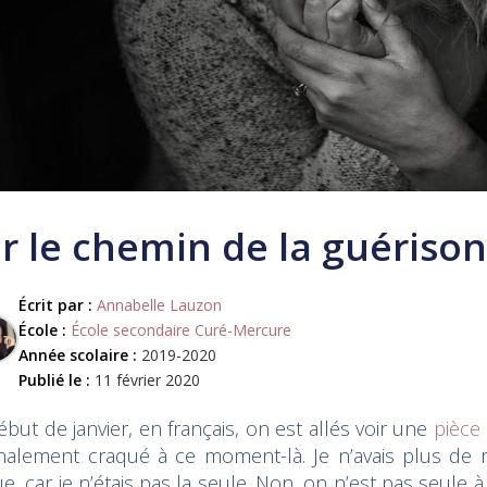
r le chemin de la guérison
Écrit par :
Annabelle Lauzon
École :
École secondaire Curé-Mercure
Année scolaire :
2019-2020
Publié le :
11 février 2020
but de janvier, en français, on est allés voir une
pièce
 finalement craqué à ce moment-là. Je n’avais plus de 
e, car je n’étais pas la seule. Non, on n’est pas seul