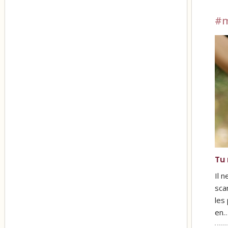
#m
Tu 
Il 
scan
les
en