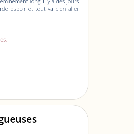
eminement long. Il y a des jours
rde espoir et tout va bien aller
es.
ogueuses