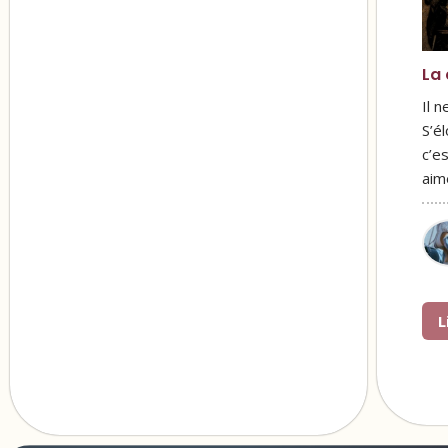
La 
Il 
S’é
c’e
ai
L