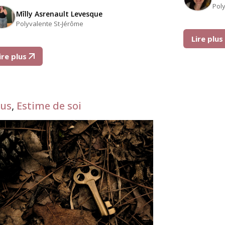
Pol
Mîlly Asrenault Levesque
Polyvalente St-Jérôme
Lire plu
ire plus
us
,
Estime de soi