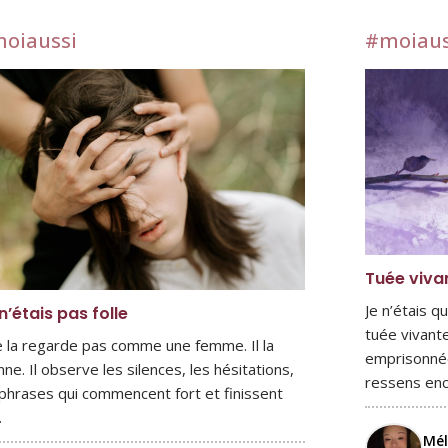
oiaussi
#moiaus
Tuée viva
Je n’étais q
n’étais pas folle
tuée vivante
ne la regarde pas comme une femme. Il la
emprisonnée 
ne. Il observe les silences, les hésitations,
ressens en
 phrases qui commencent fort et finissent
…
Mé