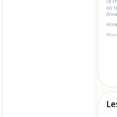
Le c
où t
Anna
Anna
Ress
Le