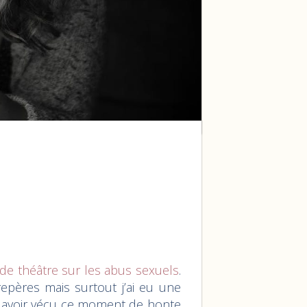
 de théâtre sur les abus sexuels
.
repères mais surtout j’ai eu une
e à avoir vécu ce moment de honte