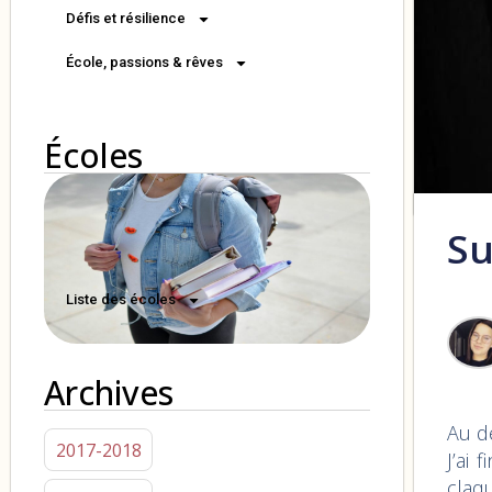
Défis et résilience
École, passions & rêves
Écoles
Su
Liste des écoles
Archives
Au dé
2017-2018
J’ai
claqu