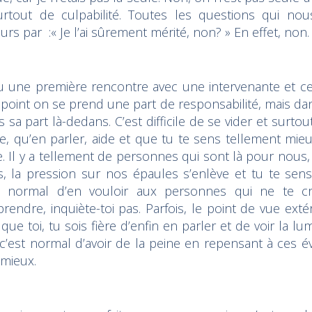
urtout de culpabilité. Toutes les questions qui nou
urs par :« Je l’ai sûrement mérité, non? » En effet, non
 eu une première rencontre avec une intervenante et ce
point on se prend une part de responsabilité, mais dans
 sa part là-dedans. C’est difficile de se vider et surto
ure, qu’en parler, aide et que tu te sens tellement mie
e. Il y a tellement de personnes qui sont là pour nous
is, la pression sur nos épaules s’enlève et tu te se
i normal d’en vouloir aux personnes qui ne te cro
endre, inquiète-toi pas. Parfois, le point de vue extér
 que toi, tu sois fière d’enfin en parler et de voir la lu
, c’est normal d’avoir de la peine en repensant à ces 
 mieux.