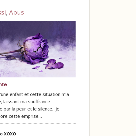
si
,
Abus
nte
u’une enfant et cette situation m’a
, laissant ma souffrance
par la peur et le silence. Je
core cette emprise…
lo XOXO