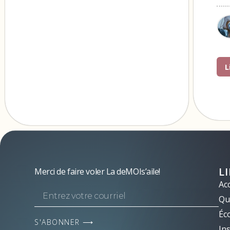
L
L
Merci de faire voler La deMOIs’aile!
Acc
Qui
Éc
S'ABONNER ⟶
Ins