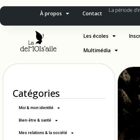
La période d'i
À propos
Contact
Les écoles
Insc
Multimédia
Catégories
Moi & mon identité
Bien-être & santé
Mes relations & la société