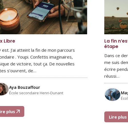
x Libre
La fin n’e
étape
 est. J’ai atteint la fin de mon parcours
Dans ce der
ondaire . Youpi. Confettis imaginaires,
me suis dem
ique de victoire, tout ça. De nouvelles
écrire pend
tes s’ouvrent, de…
réussi…
Aya Bouzaffour
Mag
École secondaire Henri-Dunant
Éco
ire plus
Lire plu