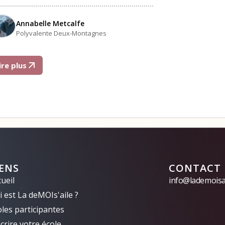
Annabelle Metcalfe
Polyvalente Deux-Montagnes
ire plus
IENS
CONTACT
ueil
info@lademoisai
 est La deMOIs'aile ?
oles participantes
crire votre école