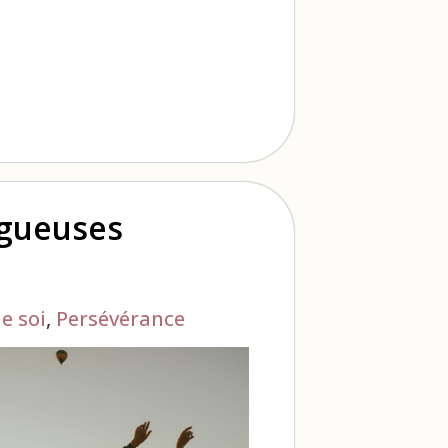
ogueuses
e soi
,
Persévérance