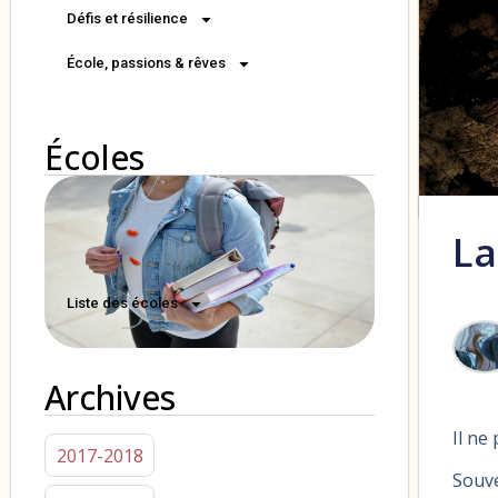
Défis et résilience
École, passions & rêves
Écoles
La
Liste des écoles
Archives
Il ne
2017-2018
Souve