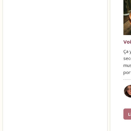
Voi
Ça y
sec
mus
por
L