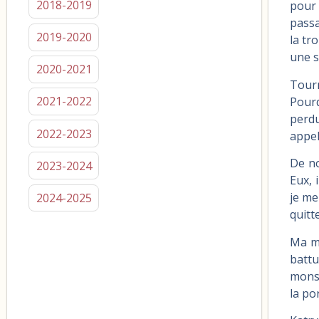
2018-2019
pour 
passa
2019-2020
la tr
une s
2020-2021
Tourn
2021-2022
Pourq
perdu
2022-2023
appel
De no
2023-2024
Eux, 
je me
2024-2025
quitt
Ma mè
battu
monst
la po