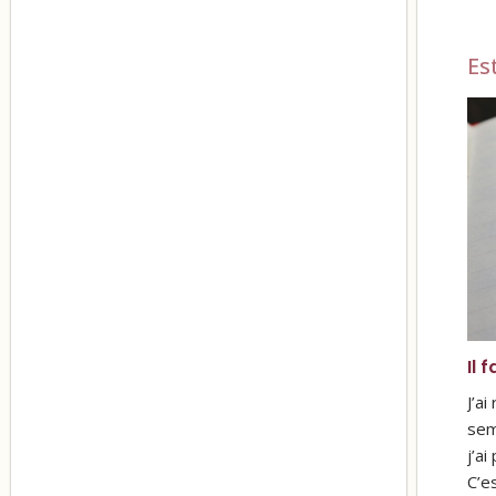
Es
Il 
J’a
sem
j’ai
C’e