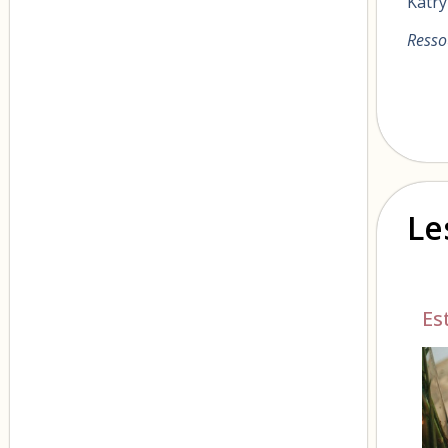
Katr
Resso
Le
Es