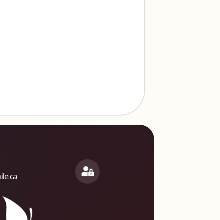
le.ca