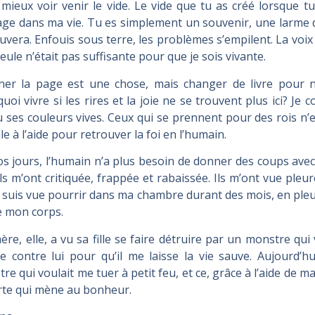
mieux voir venir le vide. Le vide que tu as créé lorsque tu
ge dans ma vie. Tu es simplement un souvenir, une larme 
ouvera. Enfouis sous terre, les problèmes s’empilent. La voi
eule n’était pas suffisante pour que je sois vivante.
er la page est une chose, mais changer de livre pour ne
uoi vivre si les rires et la joie ne se trouvent plus ici? Je
 ses couleurs vives. Ceux qui se prennent pour des rois n
le à l’aide pour retrouver la foi en l’humain.
s jours, l’humain n’a plus besoin de donner des coups avec
ils m’ont critiquée, frappée et rabaissée. Ils m’ont vue ple
 suis vue pourrir dans ma chambre durant des mois, en pleu
e mon corps.
re, elle, a vu sa fille se faire détruire par un monstre qui vo
e contre lui pour qu’il me laisse la vie sauve. Aujourd’h
re qui voulait me tuer à petit feu, et ce, grâce à l’aide de ma
rte qui mène au bonheur.