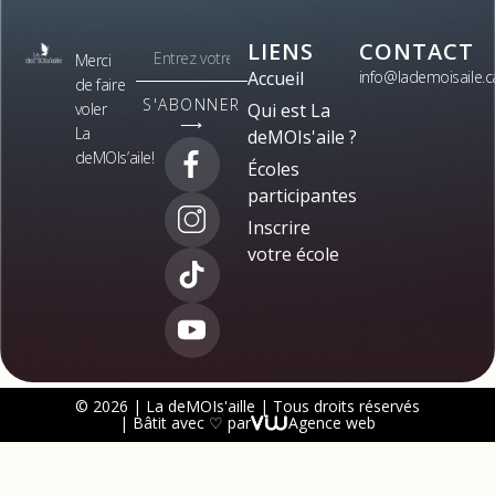
LIENS
CONTACT
Merci
Accueil
info@lademoisaile.c
de faire
S'ABONNER
voler
Qui est La
⟶
La
deMOIs'aile ?
deMOIs’aile!
Écoles
participantes
Inscrire
votre école
© 2026 | La deMOIs'aille | Tous droits réservés
| Bâtit avec ♡ par
Agence web