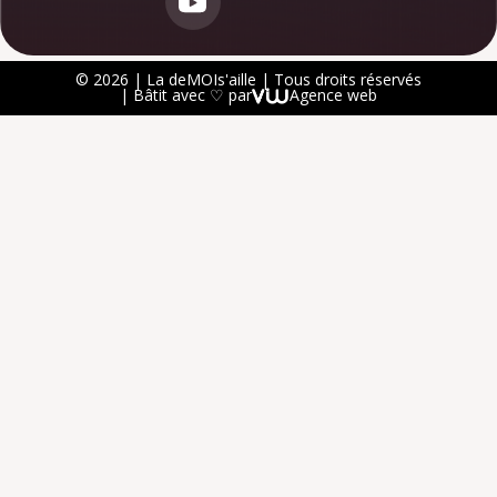
© 2026 | La deMOIs'aille | Tous droits réservés
| Bâtit avec ♡ par
Agence web