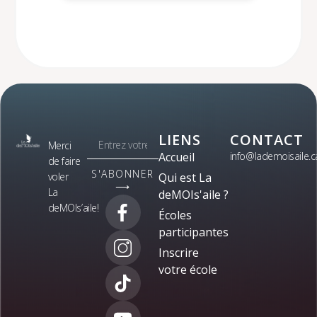
LIENS
CONTACT
Merci
Accueil
info@lademoisaile.c
de faire
S'ABONNER
voler
Qui est La
⟶
La
deMOIs'aile ?
deMOIs’aile!
Écoles
participantes
Inscrire
votre école