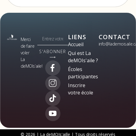
LIENS
CONTACT
Merci
Accueil
info@lademoisaile.c
de faire
S'ABONNER
voler
Qui est La
⟶
La
deMOIs'aile ?
deMOIs’aile!
Écoles
participantes
Inscrire
votre école
© 2026 | La deMOIs'aille | Tous droits réservés