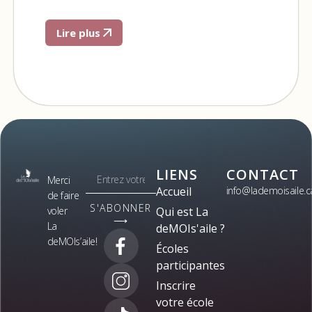
Lire plus
LIENS
CONTACT
Merci
Accueil
info@lademoisaile.c
de faire
S'ABONNER
voler
Qui est La
⟶
La
deMOIs'aile ?
deMOIs’aile!
Écoles
participantes
Inscrire
votre école