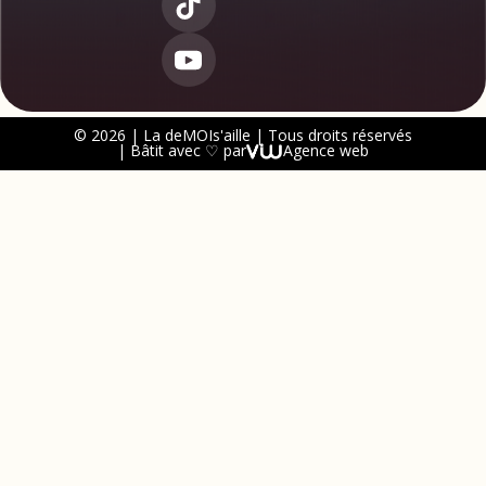
© 2026 | La deMOIs'aille | Tous droits réservés
| Bâtit avec ♡ par
Agence web