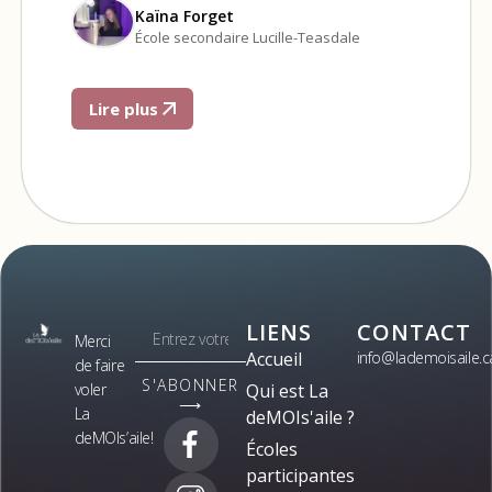
Kaïna Forget
École secondaire Lucille-Teasdale
Lire plus
LIENS
CONTACT
Merci
Accueil
info@lademoisaile.c
de faire
S'ABONNER
voler
Qui est La
⟶
La
deMOIs'aile ?
deMOIs’aile!
Écoles
participantes