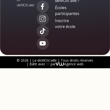
deMOIs'aile ?
deMOIs’aile!
Écoles
participantes
Inscrire
votre école
© 2026 | La deMOIs'aille | Tous droits réservés
| Bâtit avec ♡ par
Agence web