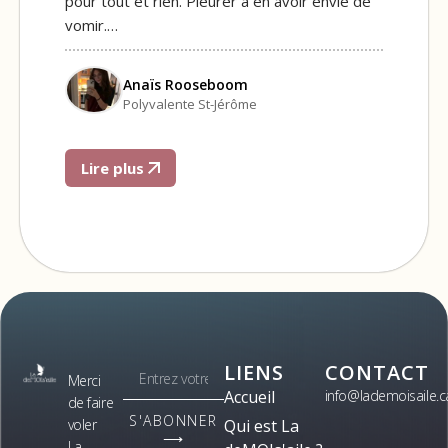
pour tout et rien. Pleurer à en avoir envie de
vomir.…
Anaïs Rooseboom
Polyvalente St-Jérôme
Lire plus
LIENS
CONTACT
Merci
Accueil
info@lademoisaile.c
de faire
S'ABONNER
voler
Qui est La
⟶
La