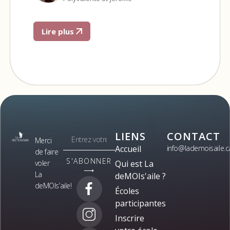
Lire plus
LIENS
CONTACT
Merci
Accueil
info@lademoisaile.c
de faire
S'ABONNER
voler
Qui est La
⟶
La
deMOIs'aile ?
deMOIs’aile!
Écoles
participantes
Inscrire