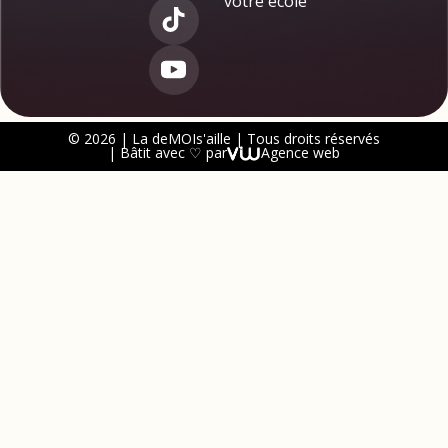
votre école
© 2026 | La deMOIs'aille | Tous droits réservés
| Bâtit avec ♡ par
Agence web