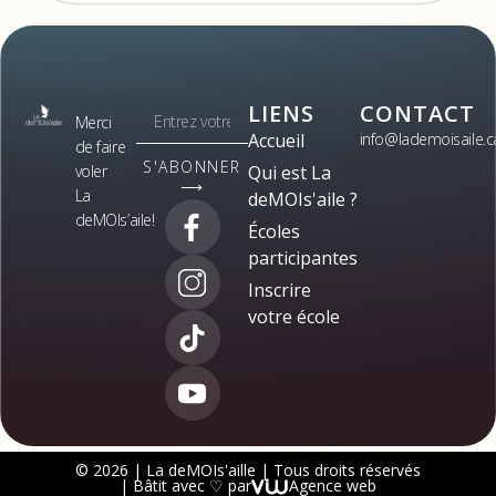
LIENS
CONTACT
Merci
Accueil
info@lademoisaile.c
de faire
S'ABONNER
voler
Qui est La
⟶
La
deMOIs'aile ?
deMOIs’aile!
Écoles
participantes
Inscrire
votre école
© 2026 | La deMOIs'aille | Tous droits réservés
| Bâtit avec ♡ par
Agence web