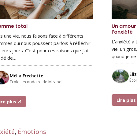
lemme total
Un amour 
l’anxiété
s une vie, nous faisons face à différents
L’anxiété a 
emmes qui nous poussent parfois à réfléchir
vie. En gro
ieurs jours. C’est pour ces raisons que j’ai
quand je ne 
idé de…
Éli
Mélia Frechette
Éco
École secondaire de Mirabel
Lire plu
ire plus
xiété
,
Émotions