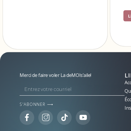
L
L
Merci de faire voler La deMOIs’aile!
Acc
Qui
Éc
S'ABONNER ⟶
Ins