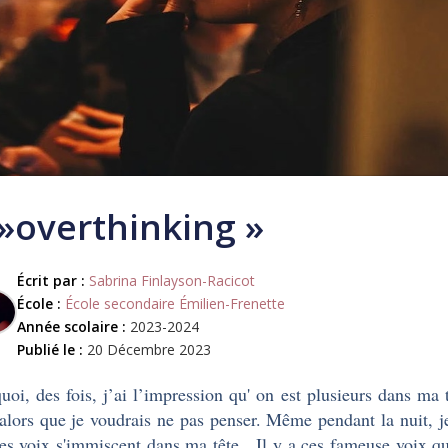
 »overthinking »
Écrit par :
Sabrina Finlayson-Racicot
École :
École secondaire Émilien-Frenette
Année scolaire :
2023-2024
Publié le :
20 Décembre 2023
uoi, des fois, j’ai l’impression qu' on est plusieurs dans ma
 alors que je voudrais ne pas penser. Même pendant la nuit, j
es voix s'immiscent dans ma tête. Il y a ces fameuse voix qui