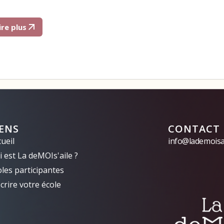
ire plus
IENS
CONTACT
ueil
info@lademoisai
 est La deMOIs'aile ?
oles participantes
crire votre école