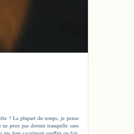
 tête ? La plupart du temps, je pense
e ne peux pas dormir tranquille sans
 me font sacrément souffrir en fait,