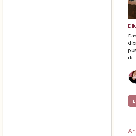
Di
Dan
dil
plus
déc
L
An