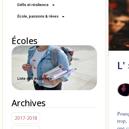
Défis et résilience
École, passions & rêves
Écoles
L'
Liste des écoles
Archives
Pourq
2017-2018
trop,
que c