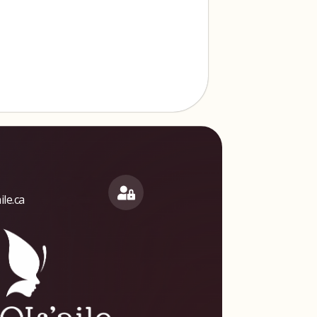
le.ca