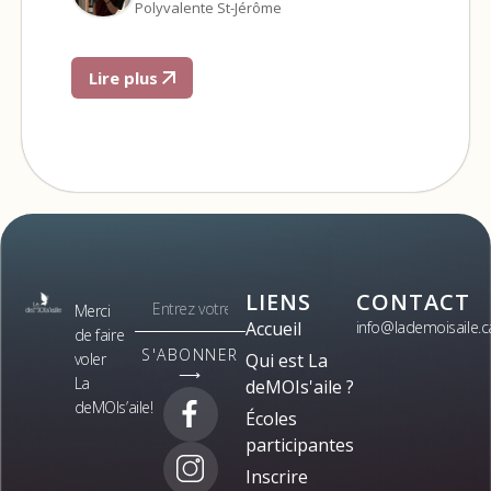
Polyvalente St-Jérôme
Lire plus
LIENS
CONTACT
Merci
Accueil
info@lademoisaile.c
de faire
S'ABONNER
voler
Qui est La
⟶
La
deMOIs'aile ?
deMOIs’aile!
Écoles
participantes
Inscrire