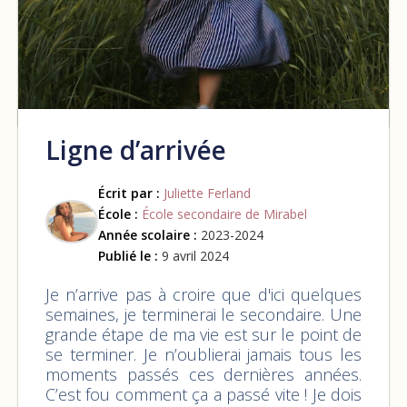
Ligne d’arrivée
Écrit par :
Juliette Ferland
École :
École secondaire de Mirabel
Année scolaire :
2023-2024
Publié le :
9 avril 2024
Je n’arrive pas à croire que d'ici quelques
semaines, je terminerai le secondaire. Une
grande étape de ma vie est sur le point de
se terminer. Je n’oublierai jamais tous les
moments passés ces dernières années.
C’est fou comment ça a passé vite ! Je dois