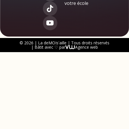
votre école
© 2026 | La deMOIs'aille | Tous droits réservés
| Bâtit avec ♡ par
Agence web