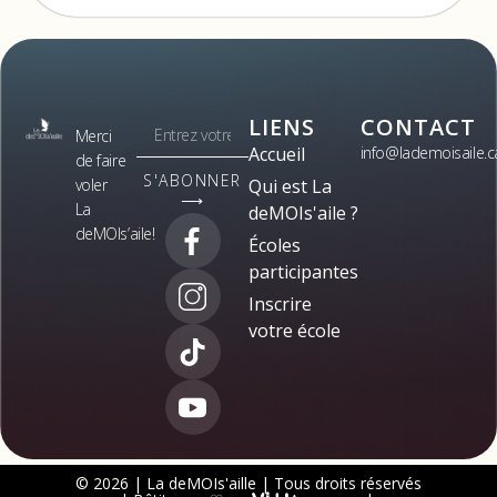
LIENS
CONTACT
Merci
Accueil
info@lademoisaile.c
de faire
S'ABONNER
voler
Qui est La
⟶
La
deMOIs'aile ?
deMOIs’aile!
Écoles
participantes
Inscrire
votre école
© 2026 | La deMOIs'aille | Tous droits réservés