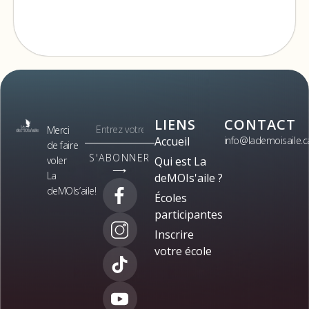
LIENS
CONTACT
Merci
Accueil
info@lademoisaile.c
de faire
S'ABONNER
voler
Qui est La
⟶
La
deMOIs'aile ?
deMOIs’aile!
Écoles
participantes
Inscrire
votre école