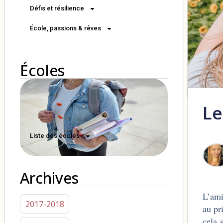
Défis et résilience
École, passions & rêves
Écoles
Le
Liste des écoles
Archives
L’ami
2017-2018
au pr
cela 