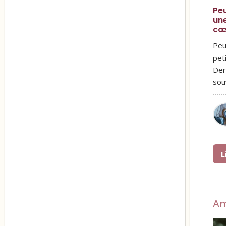
Peu
une
cœ
Peu
pet
Der
sou
L
Am