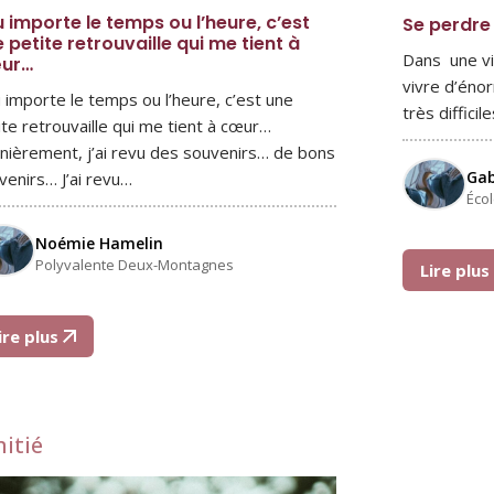
 importe le temps ou l’heure, c’est
Se perdre
 petite retrouvaille qui me tient à
Dans une vi
ur…
vivre d’éno
 importe le temps ou l’heure, c’est une
très diffici
ite retrouvaille qui me tient à cœur…
nièrement, j’ai revu des souvenirs… de bons
Ga
venirs… J’ai revu…
Éco
Noémie Hamelin
Polyvalente Deux-Montagnes
Lire plu
ire plus
itié