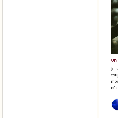
Un 
Je 
tou
mom
néc