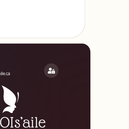
le.ca