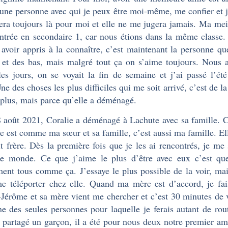
 une personne avec qui je peux être moi-même, me confier et j
sera toujours là pour moi et elle ne me jugera jamais. Ma meil
ntrée en secondaire 1, car nous étions dans la même classe.
 avoir appris à la connaître, c’est maintenant la personne q
 et des bas, mais malgré tout ça on s’aime toujours. Nous
les jours, on se voyait la fin de semaine et j’ai passé l’é
Une des choses les plus difficiles qui me soit arrivé, c’est de l
 plus, mais parce qu’elle a déménagé.
 août 2021, Coralie a déménagé à Lachute avec sa famille. Ce
le est comme ma sœur et sa famille, c’est aussi ma famille. El
it frère. Dès la première fois que je les ai rencontrés, je me
le monde. Ce que j’aime le plus d’être avec eux c’est qu
ent tous comme ça. J’essaye le plus possible de la voir, mais
e téléporter chez elle. Quand ma mère est d’accord, je fai
-Jérôme et sa mère vient me chercher et c’est 30 minutes de v
ne des seules personnes pour laquelle je ferais autant de ro
 partagé un garçon, il a été pour nous deux notre premier a