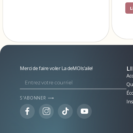
L
L
Merci de faire voler La deMOIs’aile!
Acc
Qui
Éc
S'ABONNER ⟶
Ins