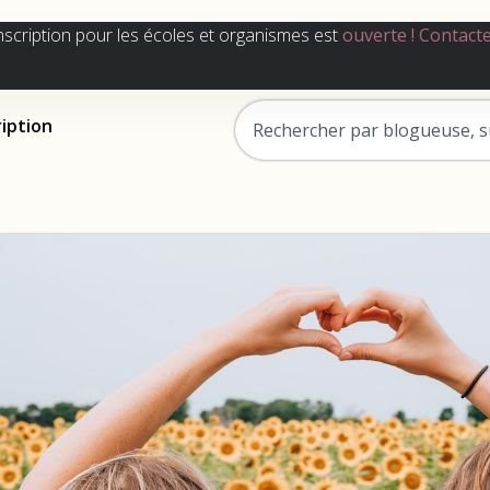
nscription pour les écoles et organismes est
ouverte !
Contact
ription