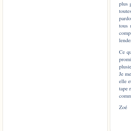
plus 
toute
pardo
tous 
compr
lendem
Ce qu
promi
plusi
Je me
elle 
tape 
comme
Zoé