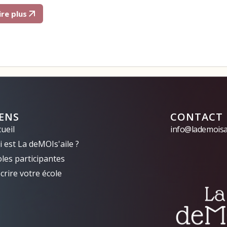
ire plus
IENS
CONTACT
ueil
info@lademoisai
 est La deMOIs'aile ?
oles participantes
crire votre école