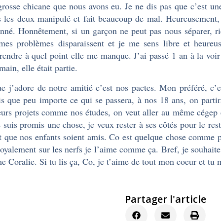
grosse chicane que nous avons eu. Je ne dis pas que c’est u
s les deux manipulé et fait beaucoup de mal. Heureusement, 
nné. Honnêtement, si un garçon ne peut pas nous séparer, ri
mes problèmes disparaissent et je me sens libre et heure
endre à quel point elle me manque. J’ai passé 1 an à la voir 
ain, elle était partie.
e j’adore de notre amitié c’est nos pactes. Mon préféré, c’es
s que peu importe ce qui se passera, à nos 18 ans, on partir
eurs projets comme nos études, on veut aller au même cégep 
 suis promis une chose, je veux rester à ses côtés pour le res
et que nos enfants soient amis. Co est quelque chose comme 
royalement sur les nerfs je l’aime comme ça. Bref, je souhait
 Coralie. Si tu lis ça, Co, je t’aime de tout mon coeur et t
Partager l'article