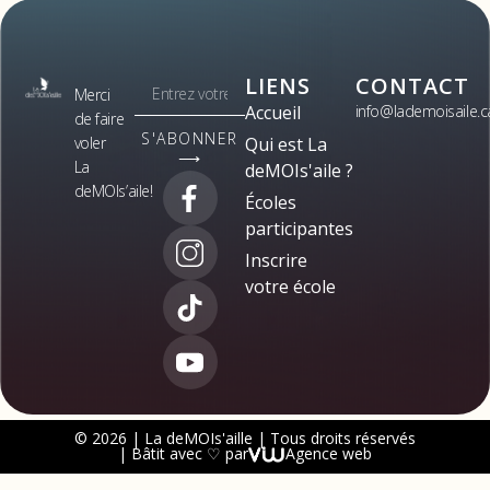
LIENS
CONTACT
Merci
Accueil
info@lademoisaile.c
de faire
S'ABONNER
voler
Qui est La
⟶
La
deMOIs'aile ?
deMOIs’aile!
Écoles
participantes
Inscrire
votre école
© 2026 | La deMOIs'aille | Tous droits réservés
| Bâtit avec ♡ par
Agence web