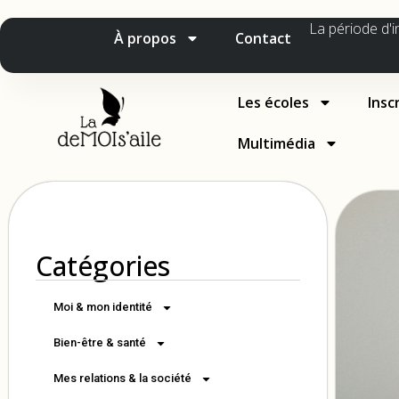
La période d'i
À propos
Contact
Les écoles
Insc
Multimédia
Catégories
Moi & mon identité
Bien-être & santé
Mes relations & la société