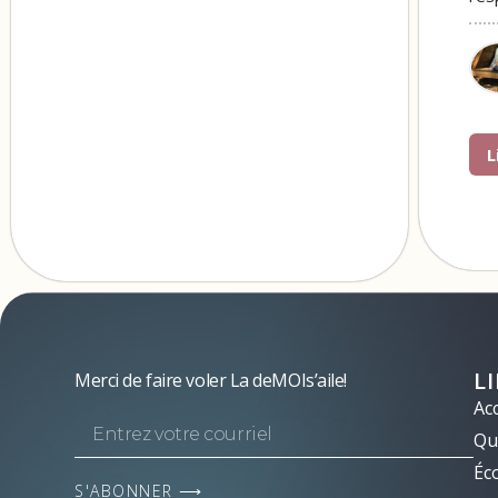
L
L
Merci de faire voler La deMOIs’aile!
Acc
Qui
Éc
S'ABONNER ⟶