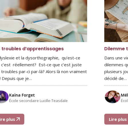
 troubles d’apprentissages
Dilemme t
dyslexie et la dysorthographie, qu’est-ce
Dans une vie
 c’est réellement? Est-ce que c’est juste
dilemmes qu
 troubles par-ci par-là? Alors là non vraiment
plusieurs jo
! Depuis que je…
décidé de…
Kaïna Forget
Mél
École secondaire Lucille-Teasdale
Éco
ire plus
Lire plu