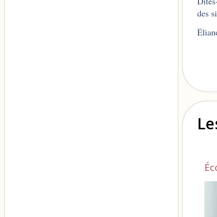
Dites
des s
Élian
Le
Éc