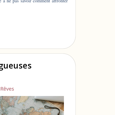
le à ne pas savoir comment affronter
ogueuses
,
Rêves