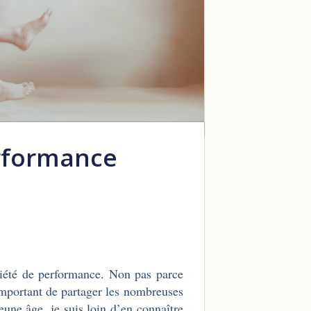
erformance
xiété de performance. Non pas parce
 important de partager les nombreuses
jeune âge, je suis loin d’en connaître