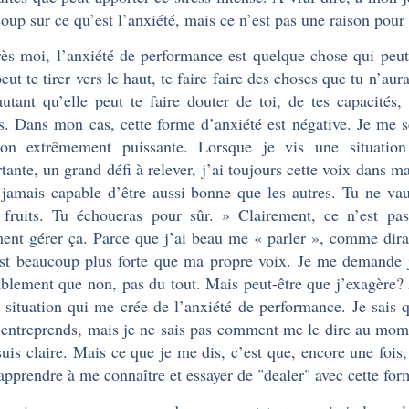
oup sur ce qu’est l’anxiété, mais ce n’est pas une raison pour
ès moi, l’anxiété de performance est quelque chose qui peut ê
peut te tirer vers le haut, te faire faire des choses que tu n’au
autant qu’elle peut te faire douter de toi, de tes capacités, 
ts. Dans mon cas, cette forme d’anxiété est négative. Je me s
ion extrêmement puissante. Lorsque je vis une situatio
tante, un grand défi à relever, j’ai toujours cette voix dans ma
 jamais capable d’être aussi bonne que les autres. Tu ne va
 fruits. Tu échoueras pour sûr. » Clairement, ce n’est pa
nt gérer ça. Parce que j’ai beau me « parler », comme dira
est beaucoup plus forte que ma propre voix. Je me demande ju
blement que non, pas du tout. Mais peut-être que j’exagère?
 situation qui me crée de l’anxiété de performance. Je sais q
’entreprends, mais je ne sais pas comment me le dire au momen
 suis claire. Mais ce que je me dis, c’est que, encore une fois, 
apprendre à me connaître et essayer de "dealer" avec cette for