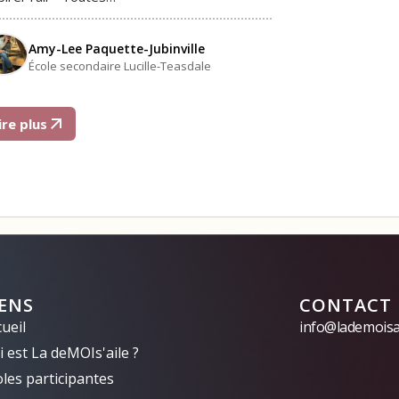
Amy-Lee Paquette-Jubinville
École secondaire Lucille-Teasdale
ire plus
IENS
CONTACT
ueil
info@lademoisai
 est La deMOIs'aile ?
oles participantes