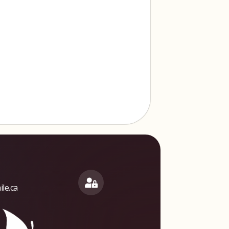
le.ca