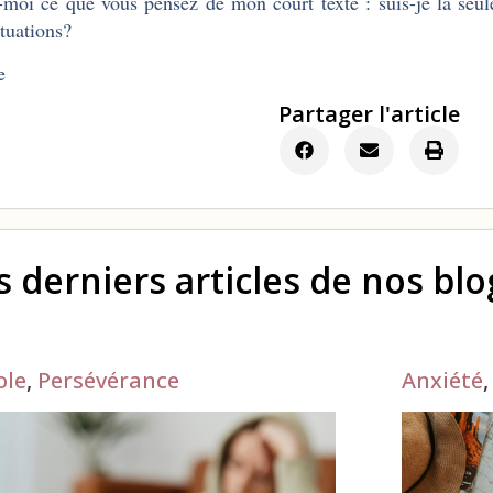
-moi ce que vous pensez de mon court texte : suis-je la seu
ituations?
e
Partager l'article
s derniers articles de nos bl
ole
,
Persévérance
Anxiété