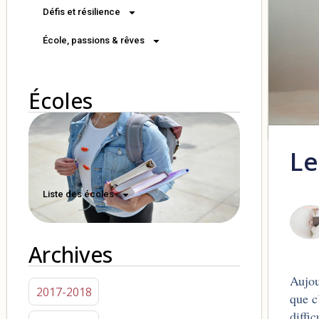
Défis et résilience
École, passions & rêves
Écoles
Le
Liste des écoles
Archives
Aujou
2017-2018
que c
diffi