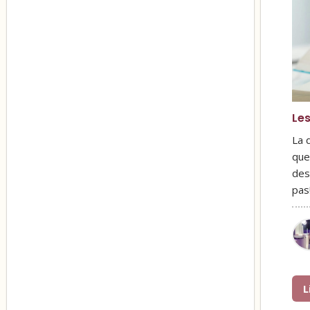
Les
La 
que
des
pas
L