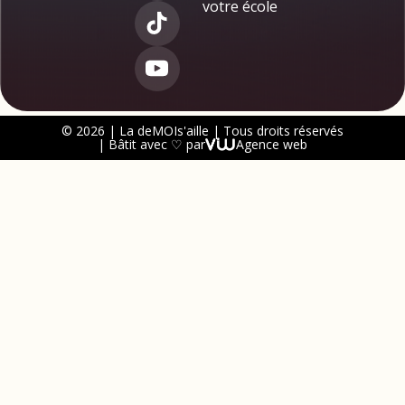
votre école
© 2026 | La deMOIs'aille | Tous droits réservés
| Bâtit avec ♡ par
Agence web