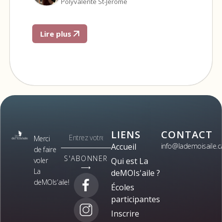
Polyvalente St-Jérôme
Lire plus
LIENS
CONTACT
Merci
Accueil
info@lademoisaile.c
de faire
S'ABONNER
voler
Qui est La
⟶
La
deMOIs'aile ?
deMOIs’aile!
Écoles
participantes
Inscrire