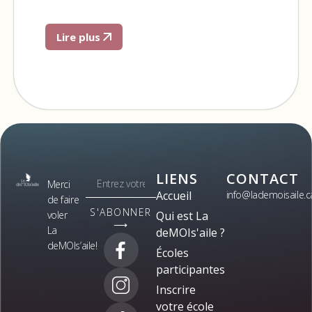
Lire plus
LIENS
CONTACT
Merci
Accueil
info@lademoisaile.c
de faire
S'ABONNER
voler
Qui est La
⟶
La
deMOIs'aile ?
deMOIs’aile!
Écoles
participantes
Inscrire
votre école