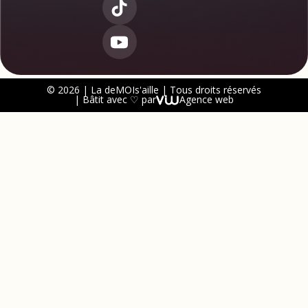
© 2026 | La deMOIs'aille | Tous droits réservés
| Bâtit avec ♡ par
Agence web