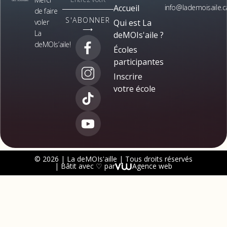
Accueil
info@lademoisaile.c
de faire
S'ABONNER
voler
Qui est La
⟶
La
deMOIs'aile ?
deMOIs’aile!
Écoles
participantes
Inscrire
votre école
© 2026 | La deMOIs'aille | Tous droits réservés
| Bâtit avec ♡ par
Agence web