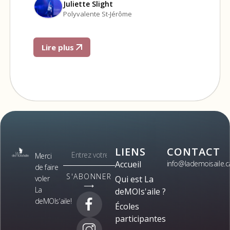
Juliette Slight
Polyvalente St-Jérôme
Lire plus
LIENS
CONTACT
Merci
Accueil
info@lademoisaile.c
de faire
S'ABONNER
voler
Qui est La
⟶
La
deMOIs'aile ?
deMOIs’aile!
Écoles
participantes