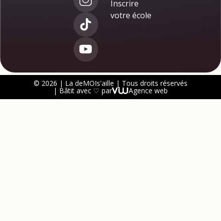
Inscrire
votre école
© 2026 | La deMOIs'aille | Tous droits réservés
| Bâtit avec ♡ par
Agence web