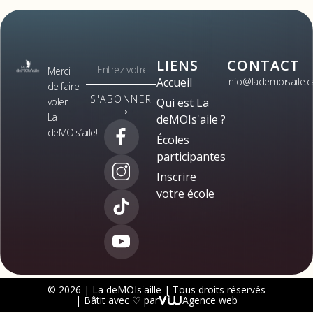
LIENS
CONTACT
Merci
Accueil
info@lademoisaile.c
de faire
S'ABONNER
voler
Qui est La
⟶
La
deMOIs'aile ?
deMOIs’aile!
Écoles
participantes
Inscrire
votre école
© 2026 | La deMOIs'aille | Tous droits réservés
| Bâtit avec ♡ par
Agence web