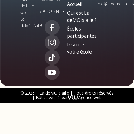
Accueil
info@lademoisaile.c
de faire
S'ABONNER
voler
Qui est La
⟶
La
deMOIs'aile ?
deMOIs’aile!
Écoles
participantes
Inscrire
votre école
© 2026 | La deMOIs'aille | Tous droits réservés
| Bâtit avec ♡ par
Agence web