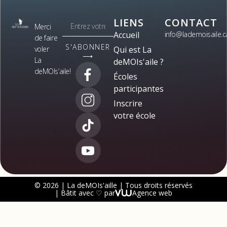
LIENS
CONTACT
Merci
Accueil
info@lademoisaile.c
de faire
S'ABONNER
voler
Qui est La
⟶
La
deMOIs'aile ?
deMOIs’aile!
Écoles
participantes
Inscrire
votre école
© 2026 | La deMOIs'aille | Tous droits réservés
| Bâtit avec ♡ par
Agence web