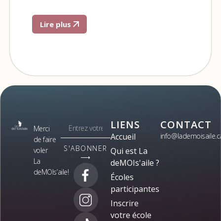
Lire plus
LIENS
CONTACT
Merci
Accueil
info@lademoisaile.c
de faire
S'ABONNER
voler
Qui est La
⟶
La
deMOIs'aile ?
deMOIs’aile!
Écoles
participantes
Inscrire
votre école