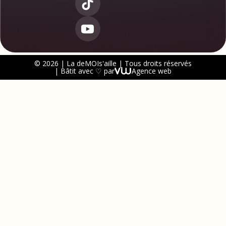
© 2026 | La deMOIs'aille | Tous droits réservés
| Bâtit avec ♡ par
Agence web