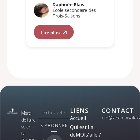
Daphnée Blais
École secondaire des
Trois-Saisons
Lire plus
LIENS
CONTACT
Merci
Accueil
info@lademoisaile.c
de faire
S'ABONNER
voler
Qui est La
⟶
La
deMOIs'aile ?