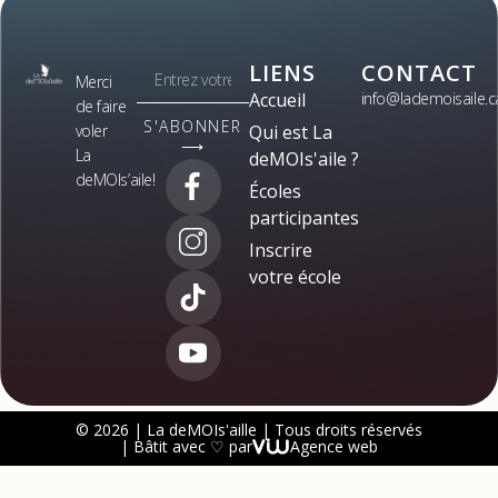
LIENS
CONTACT
Merci
Accueil
info@lademoisaile.c
de faire
S'ABONNER
voler
Qui est La
⟶
La
deMOIs'aile ?
deMOIs’aile!
Écoles
participantes
Inscrire
votre école
© 2026 | La deMOIs'aille | Tous droits réservés
| Bâtit avec ♡ par
Agence web