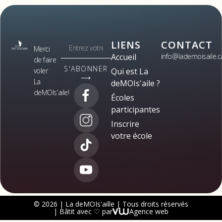
LIENS
CONTACT
Merci
Accueil
info@lademoisaile.c
de faire
S'ABONNER
voler
Qui est La
⟶
La
deMOIs'aile ?
deMOIs’aile!
Écoles
participantes
Inscrire
votre école
© 2026 | La deMOIs'aille | Tous droits réservés
| Bâtit avec ♡ par
Agence web