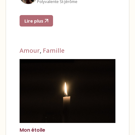
Polyvalente St-Jérôme
Lire plus
Amour
,
Famille
Mon étoile