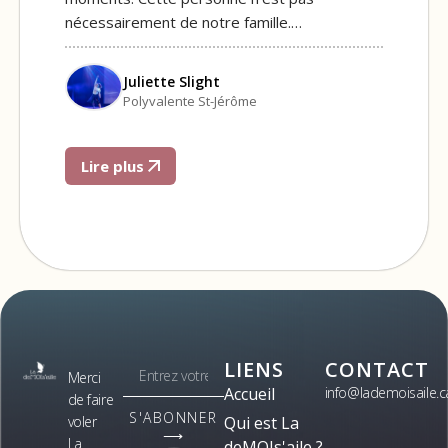
nécessairement de notre famille.…
Juliette Slight
Polyvalente St-Jérôme
Lire plus
LIENS
CONTACT
Merci
Accueil
info@lademoisaile.c
de faire
S'ABONNER
voler
Qui est La
⟶
La
deMOIs'aile ?