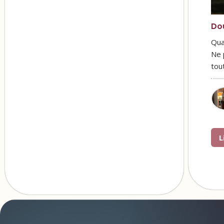
Do
Qua
Ne 
tou
L