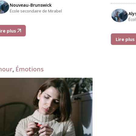
Nouveau-Brunswick
École secondaire de Mirabel
Aly
Éco
ire plus
Lire plu
mour
,
Émotions