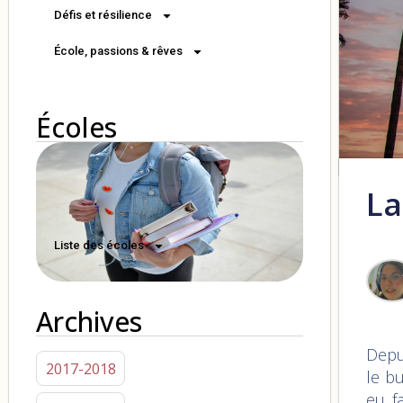
Défis et résilience
École, passions & rêves
Écoles
La
Liste des écoles
Archives
Depui
2017-2018
le bu
eu f