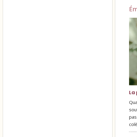
Ém
La 
Qua
sou
pas
col