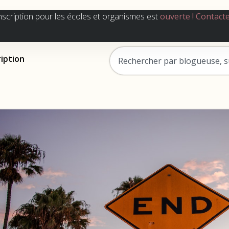
nscription pour les écoles et organismes est
ouverte !
Contact
ription