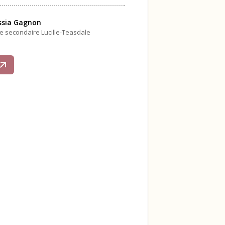
ssia Gagnon
le secondaire Lucille-Teasdale
s