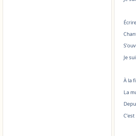
Écrir
Chant
S’ouv
Je sui
À la 
La mu
Depui
C’est