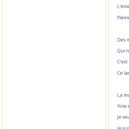
L’éme
Plein
Des 
Qui n
C’est
Ce la
La mu
Voie 
Je ve
Je su