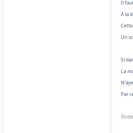
Il fa
À la 
Cette
Un so
Si da
La mu
N’aye
Par c
Élodi