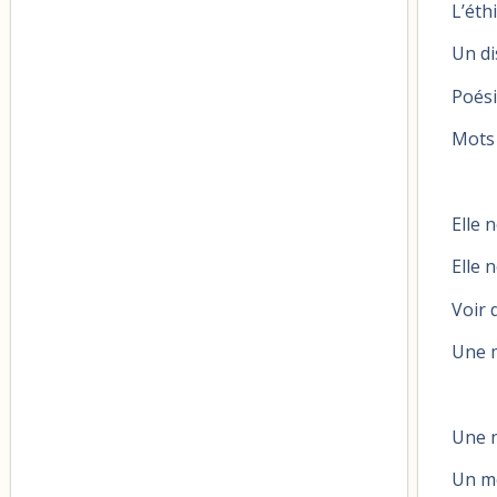
L’éth
Un di
Poési
Mots 
Elle 
Elle 
Voir 
Une m
Une 
Un mo